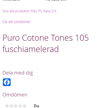
Visa alla produkter från FIL Katia S.A.
Ge ett omdöme!
Puro Cotone Tones 105
fuschiamelerad
Dela med dig
F
a
c
e
Omdömen
b
o
o
Du
k