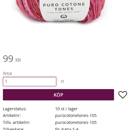
99
KR
Antal
st
L
KÖP
Lagerstatus
10 st i lager
Artikelnr
purocotonetones-105
Tillv. artikelnr
purocotonetones-105
Tillverkare
FIL Katia S.A.