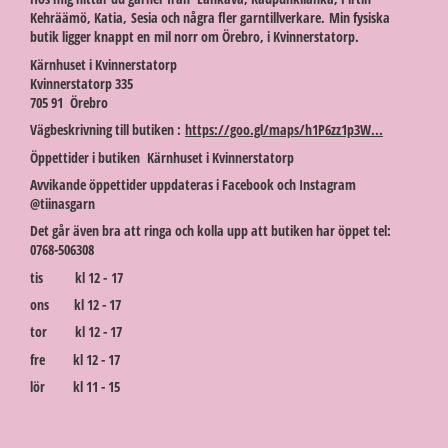
Kehräämö, Katia, Sesia och några fler garntillverkare. Min fysiska
butik ligger knappt en mil norr om Örebro, i Kvinnerstatorp.
Kärnhuset i Kvinnerstatorp
Kvinnerstatorp 335
705 91 Örebro
Vägbeskrivning till butiken :
https://goo.gl/maps/h1P6zz1p3W...
Öppettider i butiken Kärnhuset i Kvinnerstatorp
Avvikande öppettider uppdateras i Facebook och Instagram
@tiinasgarn
Det går även bra att ringa och kolla upp att butiken har öppet tel:
0768-506308
tis kl 12 - 17
ons kl 12 - 17
tor kl 12 - 17
fre kl 12 - 17
lör kl 11 - 15