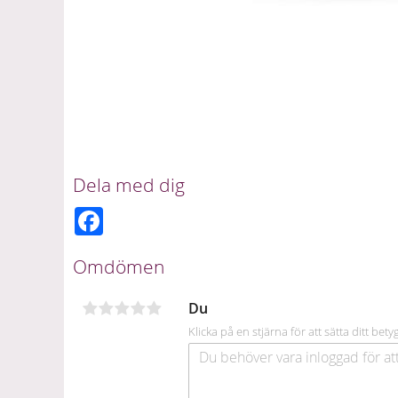
Dela med dig
F
a
c
e
Omdömen
b
o
o
Du
k
Klicka på en stjärna för att sätta ditt bety