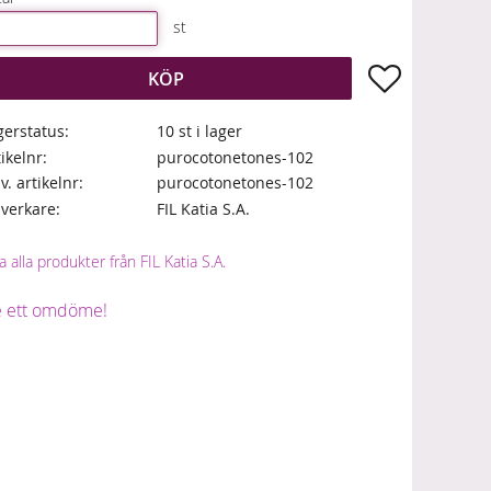
st
Lägg till i fa
KÖP
gerstatus
10 st i lager
tikelnr
purocotonetones-102
lv. artikelnr
purocotonetones-102
llverkare
FIL Katia S.A.
a alla produkter från FIL Katia S.A.
 ett omdöme!