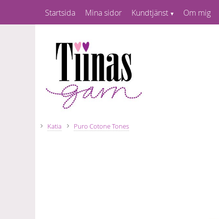
Startsida
Mina sidor
Kundtjänst
Om mig
Katia
Puro Cotone Tones