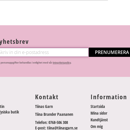
yhetsbrev
PRENUMERERA
 personuppgifter behandlas i enlighet med vår
integritetspolicy
.
Kontakt
Information
tin
Tiinas Garn
Startsida
fysiska butik
Mina sidor
Tiina Brander Paananen
Kundtjänst
Telefon: 0768-506 308
Om mig
E-post: tiina@tiinasgarn.se