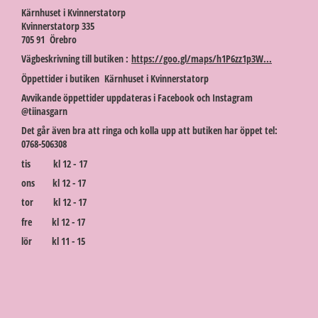
Kärnhuset i Kvinnerstatorp
Kvinnerstatorp 335
705 91 Örebro
Vägbeskrivning till butiken :
https://goo.gl/maps/h1P6zz1p3W...
Öppettider i butiken Kärnhuset i Kvinnerstatorp
Avvikande öppettider uppdateras i Facebook och Instagram
@tiinasgarn
Det går även bra att ringa och kolla upp att butiken har öppet tel:
0768-506308
tis kl 12 - 17
ons kl 12 - 17
tor kl 12 - 17
fre kl 12 - 17
lör kl 11 - 15