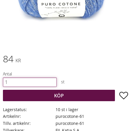
84
KR
Antal
st
L
KÖP
Lagerstatus
10 st i lager
Artikelnr
purocotone-61
Tillv. artikelnr
purocotone-61
Tillverkare
FIL Katia S.A.