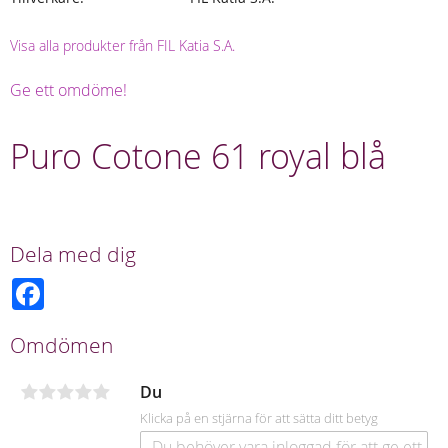
Visa alla produkter från FIL Katia S.A.
Ge ett omdöme!
Puro Cotone 61 royal blå
Dela med dig
F
a
c
e
Omdömen
b
o
o
Du
k
Klicka på en stjärna för att sätta ditt betyg