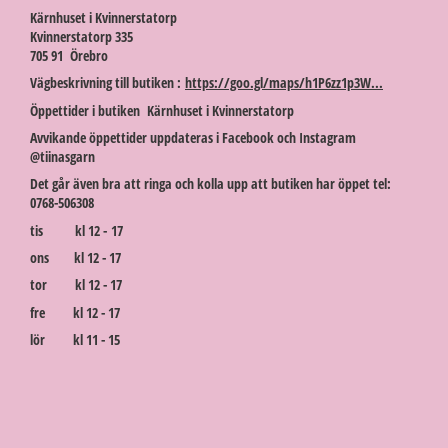
Kärnhuset i Kvinnerstatorp
Kvinnerstatorp 335
705 91 Örebro
Vägbeskrivning till butiken :
https://goo.gl/maps/h1P6zz1p3W...
Öppettider i butiken Kärnhuset i Kvinnerstatorp
Avvikande öppettider uppdateras i Facebook och Instagram
@tiinasgarn
Det går även bra att ringa och kolla upp att butiken har öppet tel:
0768-506308
tis kl 12 - 17
ons kl 12 - 17
tor kl 12 - 17
fre kl 12 - 17
lör kl 11 - 15