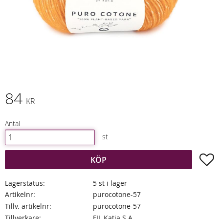
84
KR
Antal
st
L
KÖP
Lagerstatus
5 st i lager
Artikelnr
purocotone-57
Tillv. artikelnr
purocotone-57
Tillverkare
FIL Katia S.A.