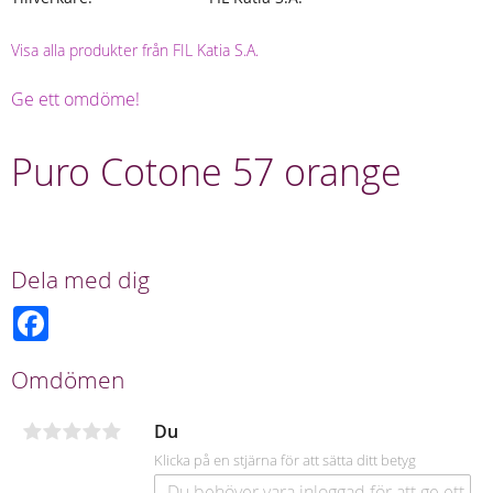
Visa alla produkter från FIL Katia S.A.
Ge ett omdöme!
Puro Cotone 57 orange
Dela med dig
F
a
c
e
Omdömen
b
o
o
Du
k
Klicka på en stjärna för att sätta ditt betyg