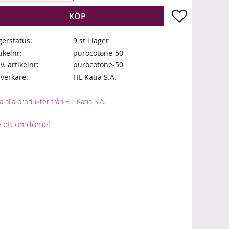
Lägg till i fa
KÖP
gerstatus
9 st i lager
tikelnr
purocotone-50
lv. artikelnr
purocotone-50
llverkare
FIL Katia S.A.
a alla produkter från FIL Katia S.A.
 ett omdöme!