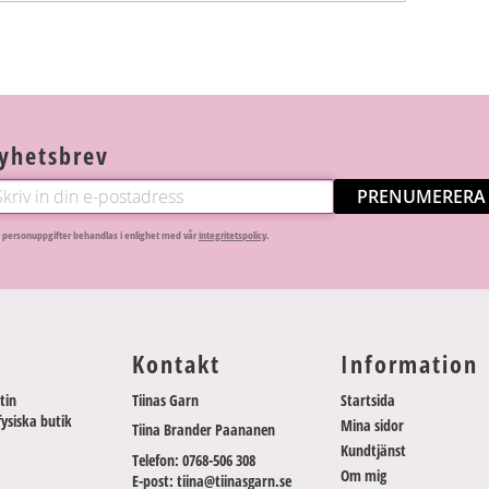
yhetsbrev
PRENUMERERA
 personuppgifter behandlas i enlighet med vår
integritetspolicy
.
Kontakt
Information
tin
Tiinas Garn
Startsida
fysiska butik
Mina sidor
Tiina Brander Paananen
Kundtjänst
Telefon: 0768-506 308
Om mig
E-post: tiina@tiinasgarn.se