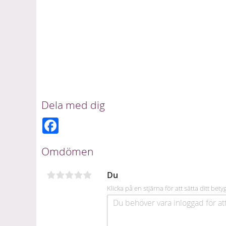
Dela med dig
F
a
c
e
Omdömen
b
o
o
Du
k
Klicka på en stjärna för att sätta ditt bety