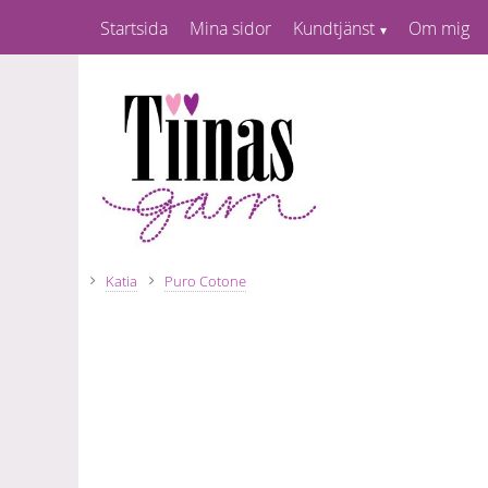
Startsida
Mina sidor
Kundtjänst
Om mig
Katia
Puro Cotone