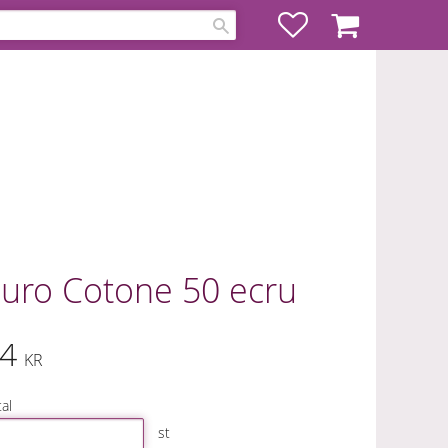
Favoriter
Kundvagn
uro Cotone 50 ecru
4
KR
al
st