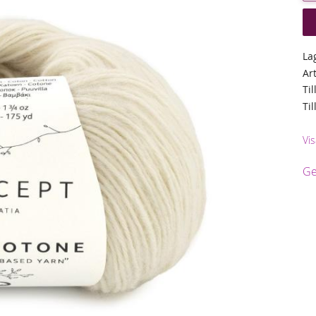
La
Ar
Til
Ti
Vis
Ge