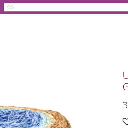
U
G
3