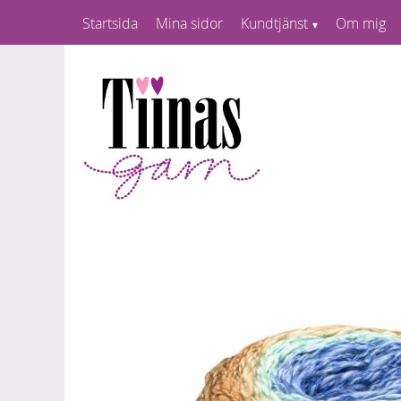
Startsida
Mina sidor
Kundtjänst
Om mig