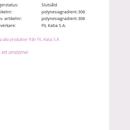
gerstatus
Slutsåld
tikelnr
polynesiagradient-306
lv. artikelnr
polynesiagradient-306
llverkare
FIL Katia S.A.
a alla produkter från FIL Katia S.A.
 ett omdöme!