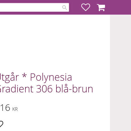
Favoriter
Kundvagn
tgår * Polynesia
radient 306 blå-brun
16
KR
Lägg till i favoriter