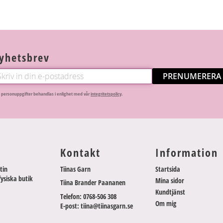
yhetsbrev
PRENUMERERA
 personuppgifter behandlas i enlighet med vår
integritetspolicy
.
Kontakt
Information
tin
Tiinas Garn
Startsida
fysiska butik
Mina sidor
Tiina Brander Paananen
Kundtjänst
Telefon: 0768-506 308
Om mig
E-post: tiina@tiinasgarn.se