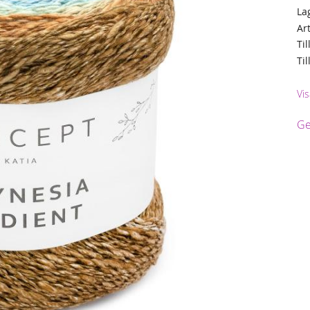
La
Ar
Til
Ti
Vis
Ge