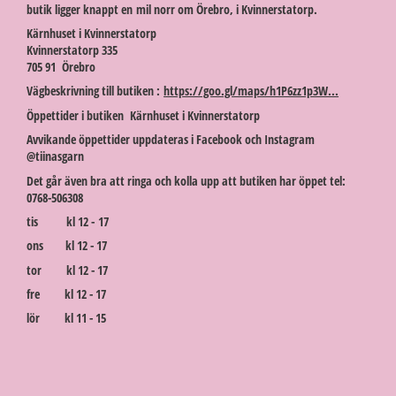
butik ligger knappt en mil norr om Örebro, i Kvinnerstatorp.
Kärnhuset i Kvinnerstatorp
Kvinnerstatorp 335
705 91 Örebro
Vägbeskrivning till butiken :
https://goo.gl/maps/h1P6zz1p3W...
Öppettider i butiken Kärnhuset i Kvinnerstatorp
Avvikande öppettider uppdateras i Facebook och Instagram
@tiinasgarn
Det går även bra att ringa och kolla upp att butiken har öppet tel:
0768-506308
tis kl 12 - 17
ons kl 12 - 17
tor kl 12 - 17
fre kl 12 - 17
lör kl 11 - 15