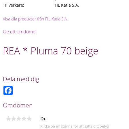
Tillverkare
FIL Katia S.A.
Visa alla produkter från FIL Katia S.A.
Ge ett omdöme!
REA * Pluma 70 beige
Dela med dig
F
a
c
e
Omdömen
b
o
o
Du
k
Klicka på en stjärna för att sätta ditt betyg