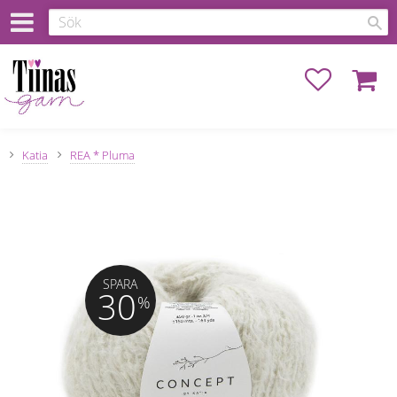
Favoriter
Kundva
Katia
REA * Pluma
SPARA
30
%