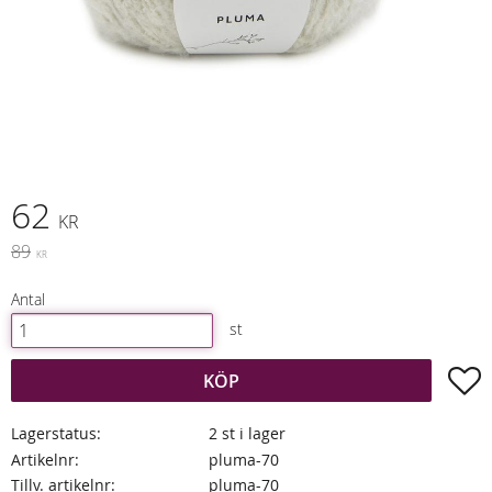
Nedsatt pris:
62
KR
Ordinarie pris:
89
KR
Antal
st
L
KÖP
Lagerstatus
2 st i lager
Artikelnr
pluma-70
Tillv. artikelnr
pluma-70