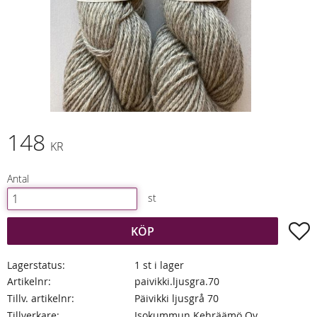
148
KR
Antal
st
L
KÖP
Lagerstatus
1 st i lager
Artikelnr
paivikki.ljusgra.70
Tillv. artikelnr
Päivikki ljusgrå 70
Tillverkare
Isokummun Kehräämö Oy