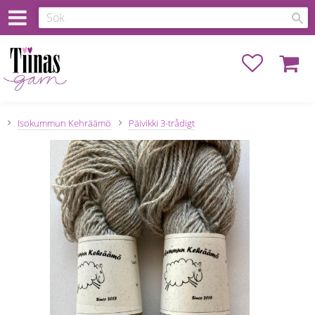
Favoriter
Kundva
Isokummun Kehräämö
Päivikki 3-trådigt