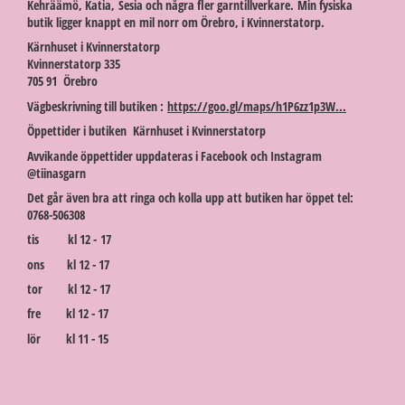
Kehräämö, Katia, Sesia och några fler garntillverkare. Min fysiska
butik ligger knappt en mil norr om Örebro, i Kvinnerstatorp.
Kärnhuset i Kvinnerstatorp
Kvinnerstatorp 335
705 91 Örebro
Vägbeskrivning till butiken :
https://goo.gl/maps/h1P6zz1p3W...
Öppettider i butiken Kärnhuset i Kvinnerstatorp
Avvikande öppettider uppdateras i Facebook och Instagram
@tiinasgarn
Det går även bra att ringa och kolla upp att butiken har öppet tel:
0768-506308
tis kl 12 - 17
ons kl 12 - 17
tor kl 12 - 17
fre kl 12 - 17
lör kl 11 - 15