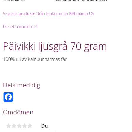
Visa alla produkter från Isokummun Kehräämö Oy
Ge ett omdöme!
Päivikki ljusgrå 70 gram
100% ull av Kainuunharmas får
Dela med dig
F
a
c
e
Omdömen
b
o
o
Du
k