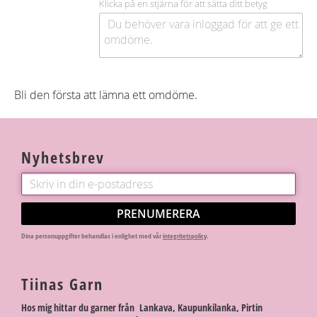
Klicka på en stjärna för att sätta ditt betyg
Bli den första att lämna ett omdöme.
Nyhetsbrev
PRENUMERERA
Dina personuppgifter behandlas i enlighet med vår
integritetspolicy
.
Tiinas Garn
Hos mig hittar du garner från Lankava, Kaupunkilanka, Pirtin