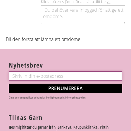
Klicka på en stjärna för att sätta ditt betyg
Bli den första att lämna ett omdöme.
Nyhetsbrev
PRENUMERERA
Dina personuppgifter behandlas i enlighet med vår
integritetspolicy
.
Tiinas Garn
Hos mig hittar du garner från Lankava, Kaupunkilanka, Pirtin