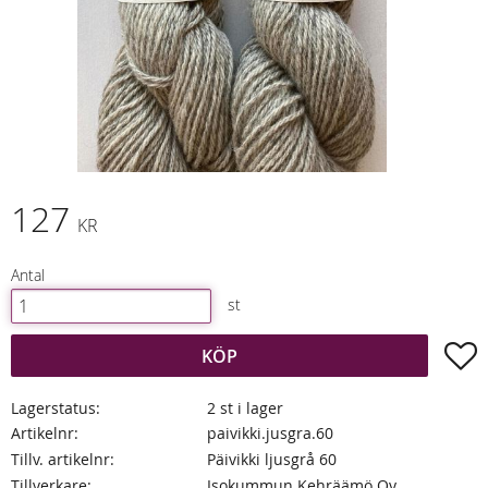
127
KR
Antal
st
L
KÖP
Lagerstatus
2 st i lager
Artikelnr
paivikki.jusgra.60
Tillv. artikelnr
Päivikki ljusgrå 60
Tillverkare
Isokummun Kehräämö Oy