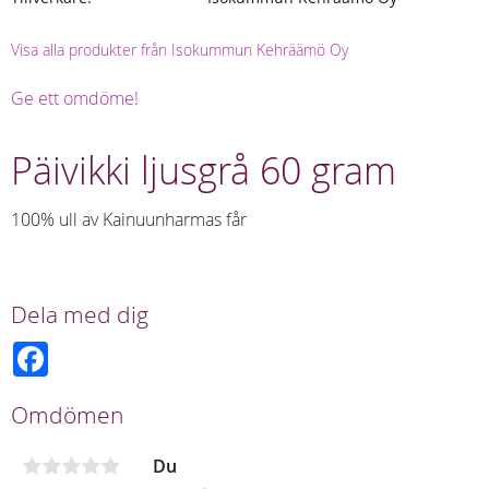
Visa alla produkter från Isokummun Kehräämö Oy
Ge ett omdöme!
Päivikki ljusgrå 60 gram
100% ull av Kainuunharmas får
Dela med dig
F
a
c
e
Omdömen
b
o
o
Du
k