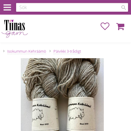
Favoriter
Kundva
Isokummun Kehräämö
Päivikki 3-trådigt