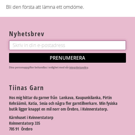
Bli den första att lämna ett omdöme.
Nyhetsbrev
PRENUMERERA
Dina personuppgifter behandlas i enlighet med vår
integritetspolicy
.
Tiinas Garn
Hos mig hittar du garner från Lankava, Kaupunkilanka, Pirtin
Kehräämö, Katia, Sesia och några fler garntillverkare. Min fysiska
butik ligger knappt en mil norr om Örebro, i Kvinnerstatorp.
Kärnhuset i Kvinnerstatorp
Kvinnerstatorp 335
705 91 Örebro