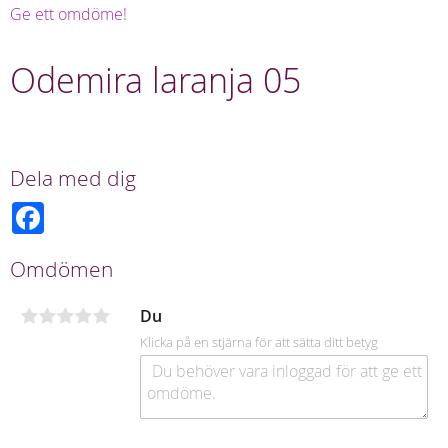
Ge ett omdöme!
Odemira laranja 05
Dela med dig
F
a
c
e
Omdömen
b
o
o
Du
k
Klicka på en stjärna för att sätta ditt betyg