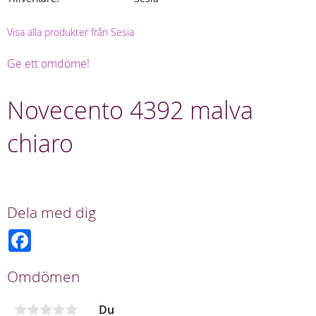
Visa alla produkter från Sesia
Ge ett omdöme!
Novecento 4392 malva
chiaro
Dela med dig
F
a
c
e
Omdömen
b
o
o
Du
k