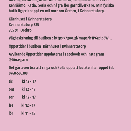
Kehräämö, Katia, Sesia och några fler garntillverkare. Min fysiska
butik ligger knappt en mil norr om Örebro, i Kvinnerstatorp.
Kärnhuset i Kvinnerstatorp
Kvinnerstatorp 335
705 91 Örebro
Vägbeskrivning till butiken :
https://goo.gl/maps/h1P6zz1p3W...
Öppettider i butiken Kärnhuset i Kvinnerstatorp
Avvikande öppettider uppdateras i Facebook och Instagram
@tiinasgarn
Det går även bra att ringa och kolla upp att butiken har öppet tel:
0768-506308
tis kl 12 - 17
ons kl 12 - 17
tor kl 12 - 17
fre kl 12 - 17
lör kl 11 - 15