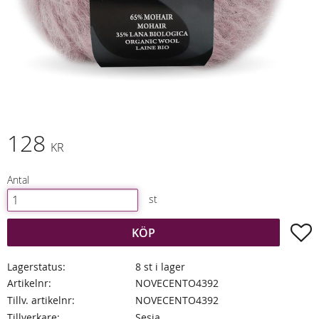
128
KR
Antal
st
L
KÖP
Lagerstatus
8 st i lager
Artikelnr
NOVECENTO4392
Tillv. artikelnr
NOVECENTO4392
Tillverkare
Sesia