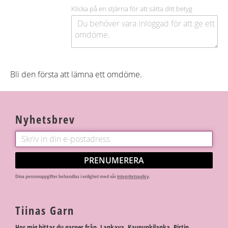
Klicka på en stjärna för att sätta ditt betyg
Bli den första att lämna ett omdöme.
Nyhetsbrev
PRENUMERERA
Dina personuppgifter behandlas i enlighet med vår
integritetspolicy
.
Tiinas Garn
Hos mig hittar du garner från Lankava, Kaupunkilanka, Pirtin