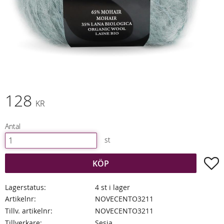
128
KR
Antal
st
L
KÖP
Lagerstatus
4 st i lager
Artikelnr
NOVECENTO3211
Tillv. artikelnr
NOVECENTO3211
Tillverkare
Sesia