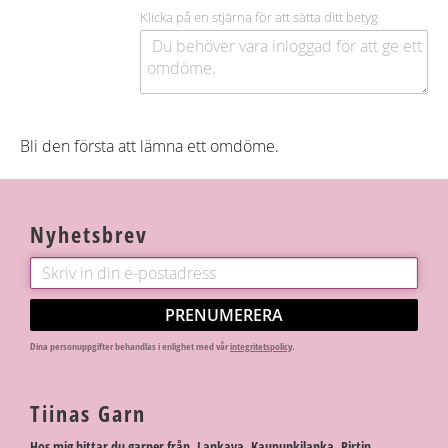
Klicka på en stjärna för att sätta ditt betyg
Bli den första att lämna ett omdöme.
Nyhetsbrev
PRENUMERERA
Dina personuppgifter behandlas i enlighet med vår
integritetspolicy
.
Tiinas Garn
Hos mig hittar du garner från Lankava, Kaupunkilanka, Pirtin