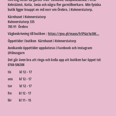
Kehräämö, Katia, Sesia och några fler garntillverkare. Min fysiska
butik ligger knappt en mil norr om Örebro, i Kvinnerstatorp.
Kärnhuset i Kvinnerstatorp
Kvinnerstatorp 335
705 91 Örebro
Vägbeskrivning till butiken :
https://goo.gl/maps/h1P6zz1p3W...
Öppettider i butiken Kärnhuset i Kvinnerstatorp
Avvikande öppettider uppdateras i Facebook och Instagram
@tiinasgarn
Det går även bra att ringa och kolla upp att butiken har öppet tel:
0768-506308
tis kl 12 - 17
ons kl 12 - 17
tor kl 12 - 17
fre kl 12 - 17
lör kl 11 - 15