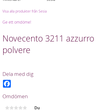
Visa alla produkter från Sesia
Ge ett omdöme!
Novecento 3211 azzurro
polvere
Dela med dig
F
a
c
e
Omdömen
b
o
o
Du
k