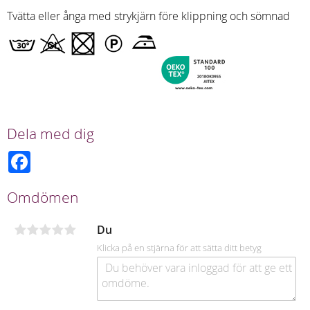
Tvätta eller ånga med strykjärn före klippning och sömnad
Dela med dig
F
a
c
e
Omdömen
b
o
o
Du
k
Klicka på en stjärna för att sätta ditt betyg