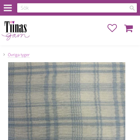
Favoriter
Kundva
Övriga tyger