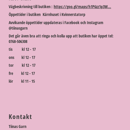
Vägbeskrivning till butiken :
https://goo.gl/maps/h1P6zz1p3W...
Öppettider i butiken Kärnhuset i Kvinnerstatorp
Avvikande öppettider uppdateras i Facebook och Instagram
@tiinasgarn
Det går även bra att ringa och kolla upp att butiken har öppet tel:
0768-506308
tis kl 12 - 17
ons kl 12 - 17
tor kl 12 - 17
fre kl 12 - 17
lör kl 11 - 15
Kontakt
Tiinas Garn