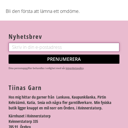
Bli den första att lämna ett omdöme.
Nyhetsbrev
PRENUMERERA
Dina personuppgifter behandlas i enlighet med vår
integritetspolicy
.
Tiinas Garn
Hos mig hittar du garner från Lankava, Kaupunkilanka, Pirtin
Kehräämö, Katia, Sesia och några fler garntillverkare. Min fysiska
butik ligger knappt en mil norr om Örebro, i Kvinnerstatorp.
Kärnhuset i Kvinnerstatorp
Kvinnerstatorp 335
705 91 Örebro