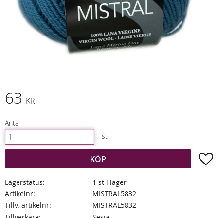
63
KR
Antal
st
L
KÖP
Lagerstatus
1 st i lager
Artikelnr
MISTRAL5832
Tillv. artikelnr
MISTRAL5832
Tillverkare
Sesia