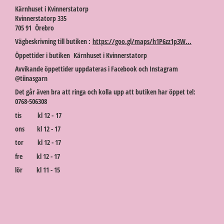
Kärnhuset i Kvinnerstatorp
Kvinnerstatorp 335
705 91 Örebro
Vägbeskrivning till butiken :
https://goo.gl/maps/h1P6zz1p3W...
Öppettider i butiken Kärnhuset i Kvinnerstatorp
Avvikande öppettider uppdateras i Facebook och Instagram
@tiinasgarn
Det går även bra att ringa och kolla upp att butiken har öppet tel:
0768-506308
tis kl 12 - 17
ons kl 12 - 17
tor kl 12 - 17
fre kl 12 - 17
lör kl 11 - 15