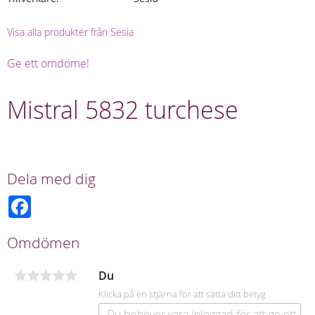
Visa alla produkter från Sesia
Ge ett omdöme!
Mistral 5832 turchese
Dela med dig
F
a
c
e
Omdömen
b
o
o
Du
k
Klicka på en stjärna för att sätta ditt betyg