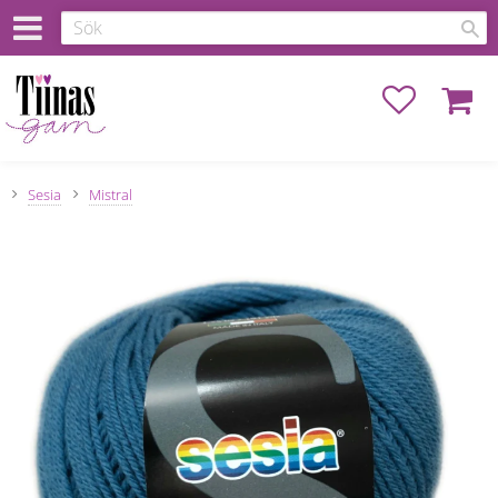
Favoriter
Kundva
Sesia
Mistral