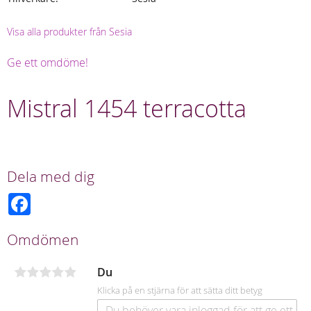
Visa alla produkter från Sesia
Ge ett omdöme!
Mistral 1454 terracotta
Dela med dig
F
a
c
e
Omdömen
b
o
o
Du
k
Klicka på en stjärna för att sätta ditt betyg