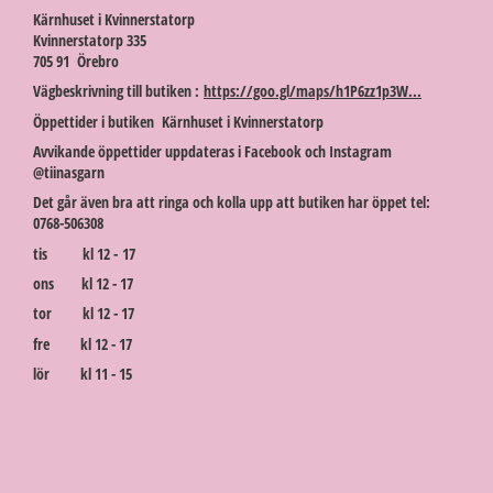
Kärnhuset i Kvinnerstatorp
Kvinnerstatorp 335
705 91 Örebro
Vägbeskrivning till butiken :
https://goo.gl/maps/h1P6zz1p3W...
Öppettider i butiken Kärnhuset i Kvinnerstatorp
Avvikande öppettider uppdateras i Facebook och Instagram
@tiinasgarn
Det går även bra att ringa och kolla upp att butiken har öppet tel:
0768-506308
tis kl 12 - 17
ons kl 12 - 17
tor kl 12 - 17
fre kl 12 - 17
lör kl 11 - 15