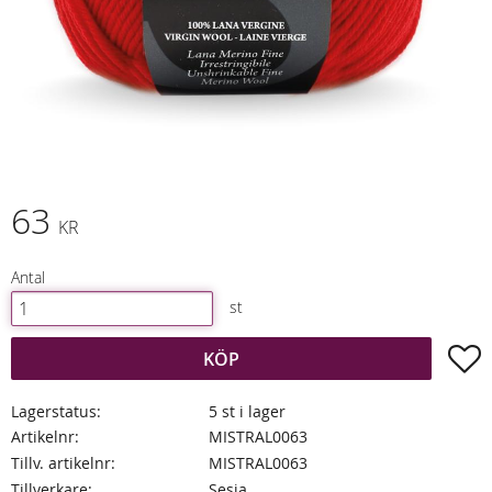
63
KR
Antal
st
L
KÖP
Lagerstatus
5 st i lager
Artikelnr
MISTRAL0063
Tillv. artikelnr
MISTRAL0063
Tillverkare
Sesia