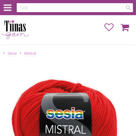
Favoriter
Kundva
Sesia
Mistral