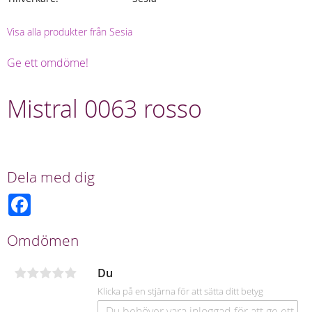
Visa alla produkter från Sesia
Ge ett omdöme!
Mistral 0063 rosso
Dela med dig
F
a
c
e
Omdömen
b
o
o
Du
k
Klicka på en stjärna för att sätta ditt betyg