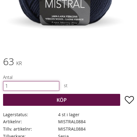
63
KR
Antal
st
L
KÖP
Lagerstatus
4 st i lager
Artikelnr
MISTRAL0884
Tillv. artikelnr
MISTRAL0884
Tillverkare
Sesia