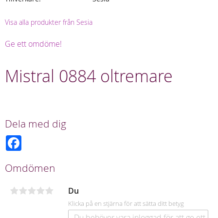
Visa alla produkter från Sesia
Ge ett omdöme!
Mistral 0884 oltremare
Dela med dig
F
a
c
e
Omdömen
b
o
o
Du
k
Klicka på en stjärna för att sätta ditt betyg