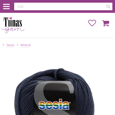
Favoriter
Kundva
Sesia
Mistral