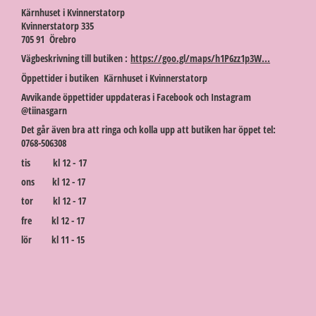
Kärnhuset i Kvinnerstatorp
Kvinnerstatorp 335
705 91 Örebro
Vägbeskrivning till butiken :
https://goo.gl/maps/h1P6zz1p3W...
Öppettider i butiken Kärnhuset i Kvinnerstatorp
Avvikande öppettider uppdateras i Facebook och Instagram
@tiinasgarn
Det går även bra att ringa och kolla upp att butiken har öppet tel:
0768-506308
tis kl 12 - 17
ons kl 12 - 17
tor kl 12 - 17
fre kl 12 - 17
lör kl 11 - 15