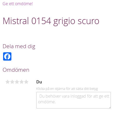
Ge ett omdöme!
Mistral 0154 grigio scuro
Dela med dig
F
a
c
e
Omdömen
b
o
o
Du
k
Klicka på en stjärna för att sätta ditt betyg