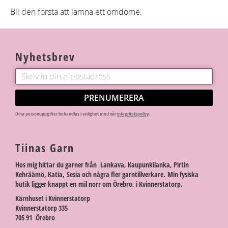
Bli den första att lämna ett omdöme.
Nyhetsbrev
PRENUMERERA
Dina personuppgifter behandlas i enlighet med vår
integritetspolicy
.
Tiinas Garn
Hos mig hittar du garner från Lankava, Kaupunkilanka, Pirtin
Kehräämö, Katia, Sesia och några fler garntillverkare. Min fysiska
butik ligger knappt en mil norr om Örebro, i Kvinnerstatorp.
Kärnhuset i Kvinnerstatorp
Kvinnerstatorp 335
705 91 Örebro