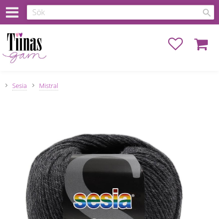
Favoriter
Kundva
Sesia
Mistral