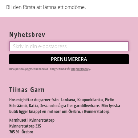
Bli den första att lämna ett omdöme.
Nyhetsbrev
PRENUMERERA
Dina personuppgifter behandlas i enlighet med vår
integritetspolicy
.
Tiinas Garn
Hos mig hittar du garner från Lankava, Kaupunkilanka, Pirtin
Kehräämö, Katia, Sesia och några fler garntillverkare. Min fysiska
butik ligger knappt en mil norr om Örebro, i Kvinnerstatorp.
Kärnhuset i Kvinnerstatorp
Kvinnerstatorp 335
705 91 Örebro