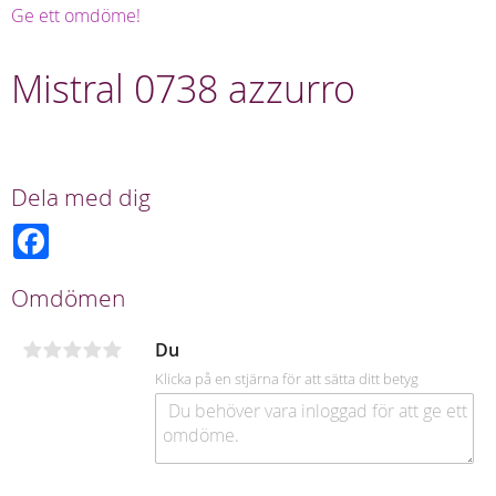
Ge ett omdöme!
Mistral 0738 azzurro
Dela med dig
F
a
c
e
Omdömen
b
o
o
Du
k
Klicka på en stjärna för att sätta ditt betyg