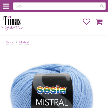
Favoriter
Kundva
Sesia
Mistral