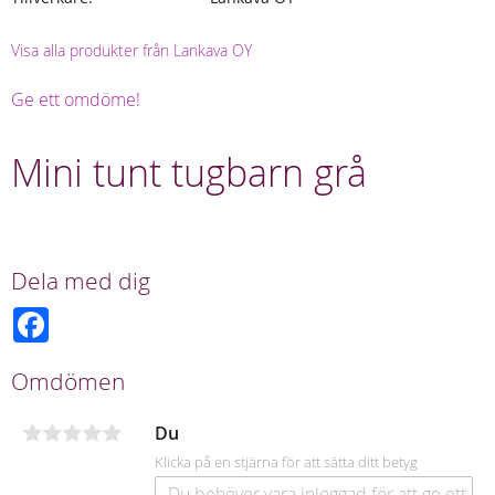
Visa alla produkter från Lankava OY
Ge ett omdöme!
Mini tunt tugbarn grå
Dela med dig
F
a
c
e
Omdömen
b
o
o
Du
k
Klicka på en stjärna för att sätta ditt betyg