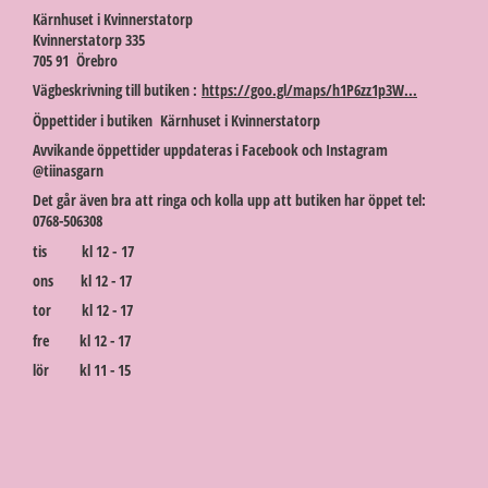
Kärnhuset i Kvinnerstatorp
Kvinnerstatorp 335
705 91 Örebro
Vägbeskrivning till butiken :
https://goo.gl/maps/h1P6zz1p3W...
Öppettider i butiken Kärnhuset i Kvinnerstatorp
Avvikande öppettider uppdateras i Facebook och Instagram
@tiinasgarn
Det går även bra att ringa och kolla upp att butiken har öppet tel:
0768-506308
tis kl 12 - 17
ons kl 12 - 17
tor kl 12 - 17
fre kl 12 - 17
lör kl 11 - 15