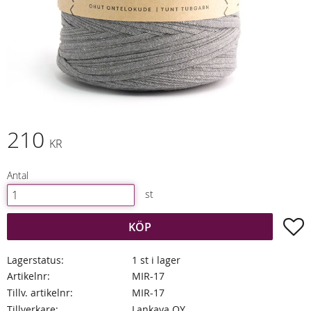
210
KR
Antal
st
L
KÖP
Lagerstatus
1 st i lager
Artikelnr
MIR-17
Tillv. artikelnr
MIR-17
Tillverkare
Lankava OY