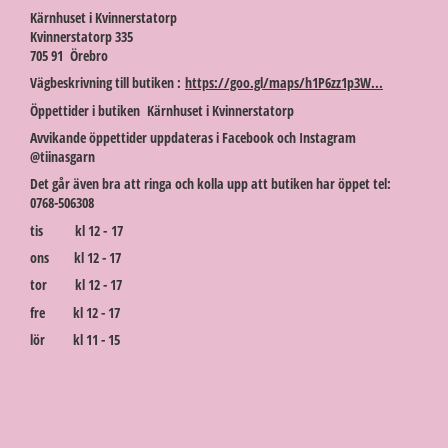
Kärnhuset i Kvinnerstatorp
Kvinnerstatorp 335
705 91 Örebro
Vägbeskrivning till butiken :
https://goo.gl/maps/h1P6zz1p3W...
Öppettider i butiken Kärnhuset i Kvinnerstatorp
Avvikande öppettider uppdateras i Facebook och Instagram
@tiinasgarn
Det går även bra att ringa och kolla upp att butiken har öppet tel:
0768-506308
tis kl 12 - 17
ons kl 12 - 17
tor kl 12 - 17
fre kl 12 - 17
lör kl 11 - 15