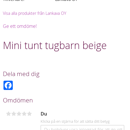
Visa alla produkter från Lankava OY
Ge ett omdöme!
Mini tunt tugbarn beige
Dela med dig
F
a
c
e
Omdömen
b
o
o
Du
k
Klicka på en stjärna för att sätta ditt betyg