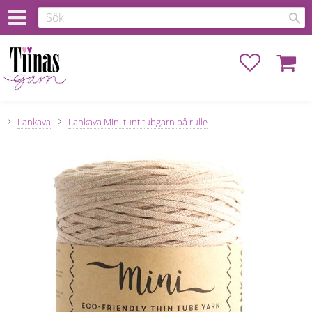
Favoriter
Kundva
Lankava
Lankava Mini tunt tubgarn på rulle