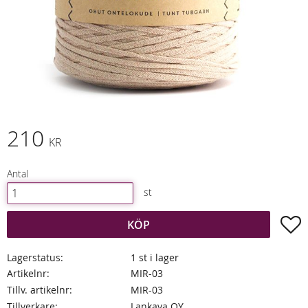
210
KR
Antal
st
L
KÖP
Lagerstatus
1 st i lager
Artikelnr
MIR-03
Tillv. artikelnr
MIR-03
Tillverkare
Lankava OY