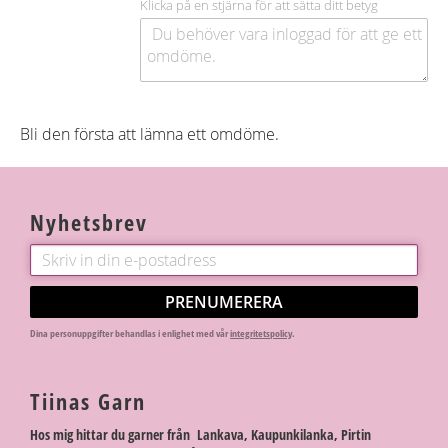
Klicka på en stjärna för att sätta ditt betyg
Bli den första att lämna ett omdöme.
Nyhetsbrev
PRENUMERERA
Dina personuppgifter behandlas i enlighet med vår
integritetspolicy
.
Tiinas Garn
Hos mig hittar du garner från Lankava, Kaupunkilanka, Pirtin