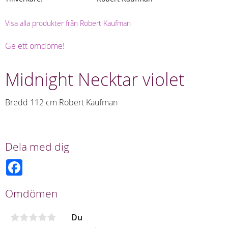
Visa alla produkter från Robert Kaufman
Ge ett omdöme!
Midnight Necktar violet
Bredd 112 cm Robert Kaufman
Dela med dig
F
a
c
e
Omdömen
b
o
o
Du
k