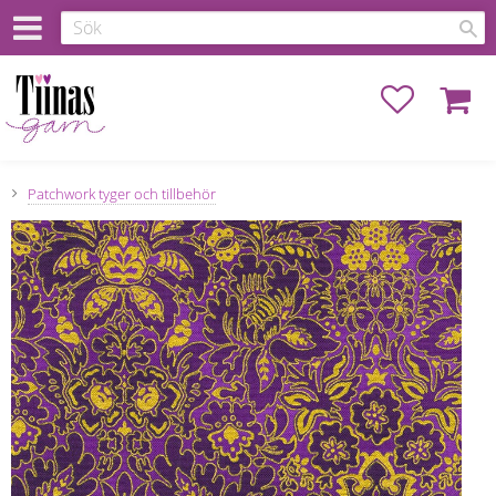
Favoriter
Kundva
Patchwork tyger och tillbehör