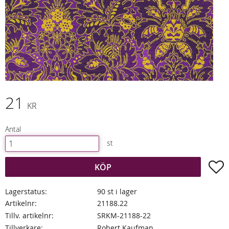
21
KR
Antal
st
L
KÖP
Lagerstatus
90 st i lager
Artikelnr
21188.22
Tillv. artikelnr
SRKM-21188-22
Tillverkare
Robert Kaufman