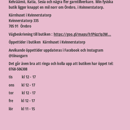
Kehräämö, Katia, Sesia och några fler garntillverkare. Min fysiska
butik ligger knappt en mil norr om Örebro, i Kvinnerstatorp.
Kärnhuset i Kvinnerstatorp
Kvinnerstatorp 335
705 91 Örebro
Vägbeskrivning till butiken :
https://goo.gl/maps/h1P6zz1p3W...
Öppettider i butiken Kärnhuset i Kvinnerstatorp
Avvikande öppettider uppdateras i Facebook och Instagram
@tiinasgarn
Det går även bra att ringa och kolla upp att butiken har öppet tel:
0768-506308
tis kl 12 - 17
ons kl 12 - 17
tor kl 12 - 17
fre kl 12 - 17
lör kl 11 - 15