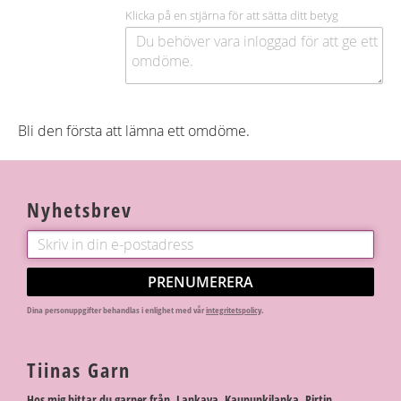
Klicka på en stjärna för att sätta ditt betyg
Bli den första att lämna ett omdöme.
Nyhetsbrev
PRENUMERERA
Dina personuppgifter behandlas i enlighet med vår
integritetspolicy
.
Tiinas Garn
Hos mig hittar du garner från Lankava, Kaupunkilanka, Pirtin