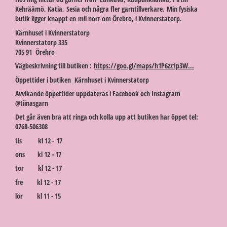
Kehräämö, Katia, Sesia och några fler garntillverkare. Min fysiska
butik ligger knappt en mil norr om Örebro, i Kvinnerstatorp.
Kärnhuset i Kvinnerstatorp
Kvinnerstatorp 335
705 91 Örebro
Vägbeskrivning till butiken :
https://goo.gl/maps/h1P6zz1p3W...
Öppettider i butiken Kärnhuset i Kvinnerstatorp
Avvikande öppettider uppdateras i Facebook och Instagram
@tiinasgarn
Det går även bra att ringa och kolla upp att butiken har öppet tel:
0768-506308
tis kl 12 - 17
ons kl 12 - 17
tor kl 12 - 17
fre kl 12 - 17
lör kl 11 - 15