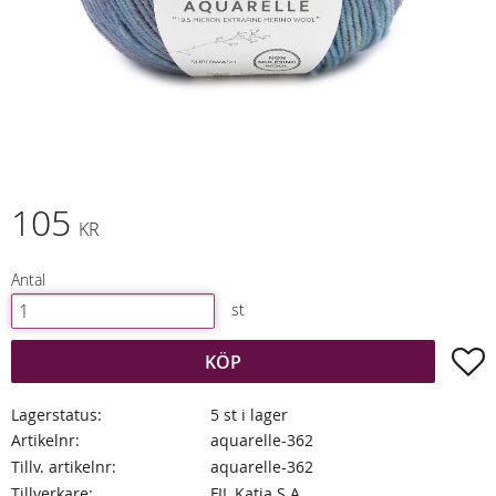
105
KR
Antal
st
L
KÖP
Lagerstatus
5 st i lager
Artikelnr
aquarelle-362
Tillv. artikelnr
aquarelle-362
Tillverkare
FIL Katia S.A.