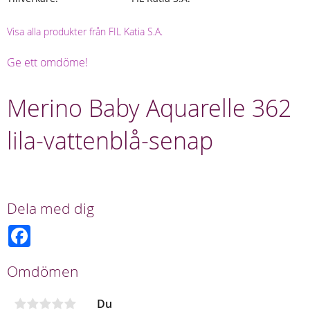
Visa alla produkter från FIL Katia S.A.
Ge ett omdöme!
Merino Baby Aquarelle 362
lila-vattenblå-senap
Dela med dig
F
a
c
e
Omdömen
b
o
o
Du
k