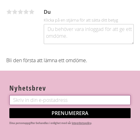
o
o
Du
k
Klicka på en stjärna för att sätta ditt betyg
Bli den första att lämna ett omdöme.
Nyhetsbrev
PRENUMERERA
Dina personuppgifter behandlas i enlighet med vår
integritetspolicy
.