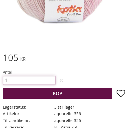
105
KR
Antal
st
L
KÖP
Lagerstatus
3 st i lager
Artikelnr
aquarelle-356
Tillv. artikelnr
aquarelle-356
Tillverkare
FIL Katia S.A.