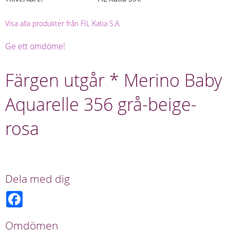
Visa alla produkter från FIL Katia S.A.
Ge ett omdöme!
Färgen utgår * Merino Baby
Aquarelle 356 grå-beige-
rosa
Dela med dig
F
a
c
e
Omdömen
b