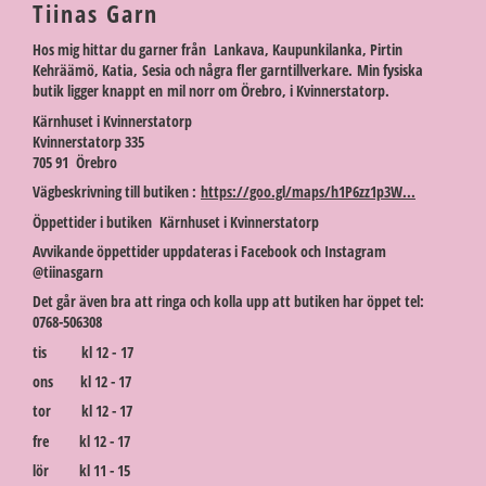
Tiinas Garn
Hos mig hittar du garner från Lankava, Kaupunkilanka, Pirtin
Kehräämö, Katia, Sesia och några fler garntillverkare. Min fysiska
butik ligger knappt en mil norr om Örebro, i Kvinnerstatorp.
Kärnhuset i Kvinnerstatorp
Kvinnerstatorp 335
705 91 Örebro
Vägbeskrivning till butiken :
https://goo.gl/maps/h1P6zz1p3W...
Öppettider i butiken Kärnhuset i Kvinnerstatorp
Avvikande öppettider uppdateras i Facebook och Instagram
@tiinasgarn
Det går även bra att ringa och kolla upp att butiken har öppet tel:
0768-506308
tis kl 12 - 17
ons kl 12 - 17
tor kl 12 - 17
fre kl 12 - 17
lör kl 11 - 15