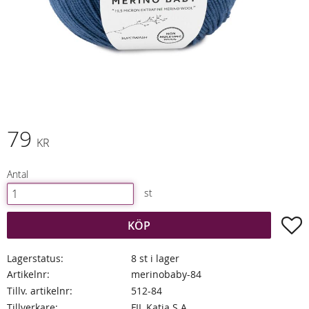
79
KR
Antal
st
L
KÖP
Lagerstatus
8 st i lager
Artikelnr
merinobaby-84
Tillv. artikelnr
512-84
Tillverkare
FIL Katia S.A.