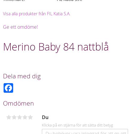
Visa alla produkter från FIL Katia S.A.
Ge ett omdöme!
Merino Baby 84 nattblå
Dela med dig
F
a
c
e
Omdömen
b
o
o
Du
k
Klicka på en stjärna för att sätta ditt betyg