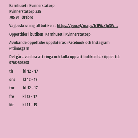
Kärnhuset i Kvinnerstatorp
Kvinnerstatorp 335
705 91 Örebro
Vägbeskrivning till butiken :
https://goo.gl/maps/h1P6zz1p3W...
Öppettider i butiken Kärnhuset i Kvinnerstatorp
Avvikande öppettider uppdateras i Facebook och Instagram
@tiinasgarn
Det går även bra att ringa och kolla upp att butiken har öppet tel:
0768-506308
tis kl 12 - 17
ons kl 12 - 17
tor kl 12 - 17
fre kl 12 - 17
lör kl 11 - 15