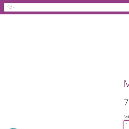
M
7
Ant