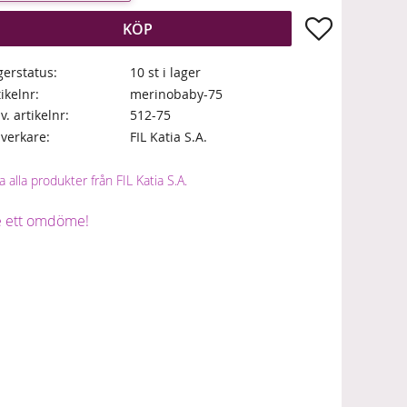
Lägg till i fa
KÖP
gerstatus
10 st i lager
tikelnr
merinobaby-75
lv. artikelnr
512-75
llverkare
FIL Katia S.A.
a alla produkter från FIL Katia S.A.
 ett omdöme!