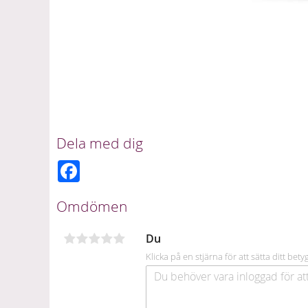
Dela med dig
F
a
c
e
Omdömen
b
o
o
Du
k
Klicka på en stjärna för att sätta ditt bety