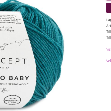
La
Ar
Til
Ti
Vis
Ge