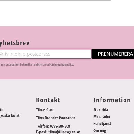
yhetsbrev
PRENUMERERA
 personuppgifter behandlas i enlighet med vår
integritetspolicy
.
Kontakt
Information
tin
Tiinas Garn
Startsida
fysiska butik
Mina sidor
Tiina Brander Paananen
Kundtjänst
Telefon: 0768-506 308
Om mig
E-post: tiina@tiinasgarn.se