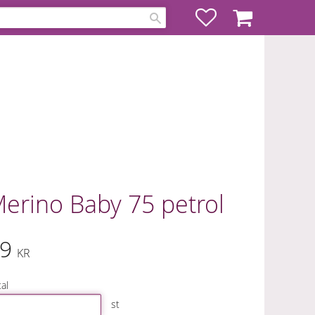
Favoriter
Kundvagn
erino Baby 75 petrol
9
KR
al
st