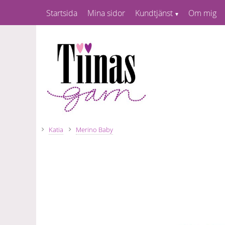
Startsida
Mina sidor
Kundtjänst
Om mig
Katia
Merino Baby