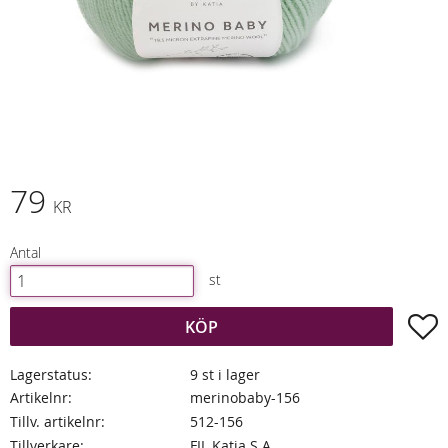
79
KR
Antal
st
L
KÖP
Lagerstatus
9 st i lager
Artikelnr
merinobaby-156
Tillv. artikelnr
512-156
Tillverkare
FIL Katia S.A.