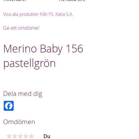
Visa alla produkter från FIL Katia S.A.
Ge ett omdöme!
Merino Baby 156
pastellgrön
Dela med dig
F
a
c
e
Omdömen
b
o
o
Du
k