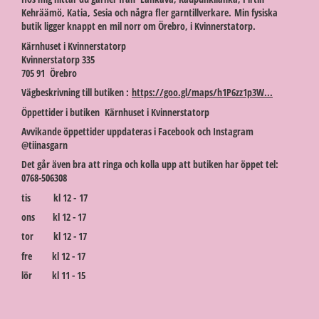
Kehräämö, Katia, Sesia och några fler garntillverkare. Min fysiska
butik ligger knappt en mil norr om Örebro, i Kvinnerstatorp.
Kärnhuset i Kvinnerstatorp
Kvinnerstatorp 335
705 91 Örebro
Vägbeskrivning till butiken :
https://goo.gl/maps/h1P6zz1p3W...
Öppettider i butiken Kärnhuset i Kvinnerstatorp
Avvikande öppettider uppdateras i Facebook och Instagram
@tiinasgarn
Det går även bra att ringa och kolla upp att butiken har öppet tel:
0768-506308
tis kl 12 - 17
ons kl 12 - 17
tor kl 12 - 17
fre kl 12 - 17
lör kl 11 - 15