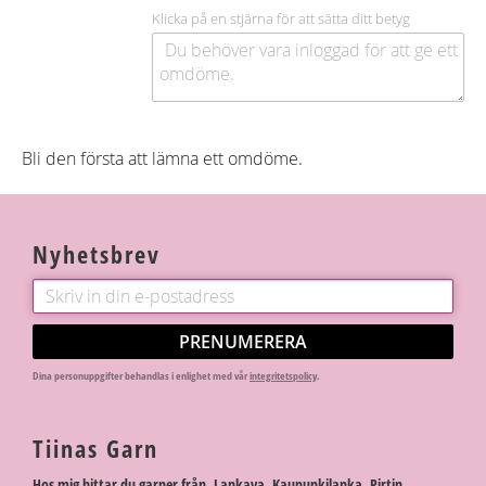
Klicka på en stjärna för att sätta ditt betyg
Bli den första att lämna ett omdöme.
Nyhetsbrev
PRENUMERERA
Dina personuppgifter behandlas i enlighet med vår
integritetspolicy
.
Tiinas Garn
Hos mig hittar du garner från Lankava, Kaupunkilanka, Pirtin