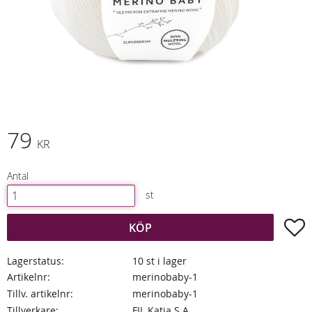
79
KR
Antal
st
L
KÖP
Lagerstatus
10 st i lager
Artikelnr
merinobaby-1
Tillv. artikelnr
merinobaby-1
Tillverkare
FIL Katia S.A.