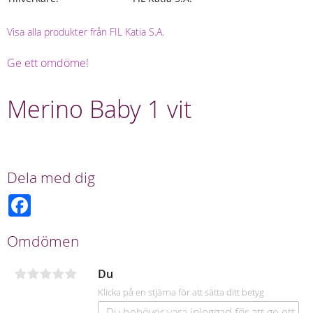
Visa alla produkter från FIL Katia S.A.
Ge ett omdöme!
Merino Baby 1 vit
Dela med dig
F
a
c
e
Omdömen
b
o
o
Du
k
Klicka på en stjärna för att sätta ditt betyg