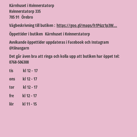
Kärnhuset i Kvinnerstatorp
Kvinnerstatorp 335
705 91 Örebro
Vägbeskrivning till butiken :
https://goo.gl/maps/h1P6zz1p3W...
Öppettider i butiken Kärnhuset i Kvinnerstatorp
Avvikande öppettider uppdateras i Facebook och Instagram
@tiinasgarn
Det går även bra att ringa och kolla upp att butiken har öppet tel:
0768-506308
tis kl 12 - 17
ons kl 12 - 17
tor kl 12 - 17
fre kl 12 - 17
lör kl 11 - 15