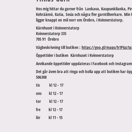
Hos mig hittar du garner från Lankava, Kaupunkilanka, Pir
Kehräämö, Katia, Sesia och några fler garntillverkare. Min 
ligger knappt en mil norr om Örebro, i Kvinnerstatorp.
Kärnhuset i Kvinnerstatorp
Kvinnerstatorp 335
705 91 Örebro
Vägbeskrivning till butiken :
https://goo.gl/maps/h1P6zz1p
Öppettider i butiken Kärnhuset i Kvinnerstatorp
Avvikande öppettider uppdateras i Facebook och Instagram
Det går även bra att ringa och kolla upp att butiken har öpp
506308
tis kl 12 - 17
ons kl 12 - 17
tor kl 12 - 17
fre kl 12 - 17
lör kl 11 - 15