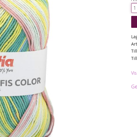
La
Ar
Til
Ti
Vis
Ge