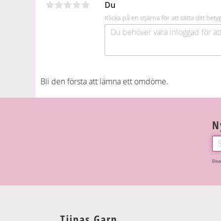
Du
k
Klicka på en stjärna för att sätta ditt bety
Bli den första att lämna ett omdöme.
N
Dina
Tiinas Garn