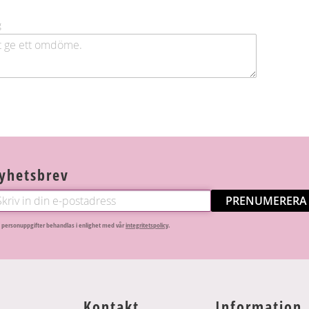
g
yhetsbrev
PRENUMERERA
 personuppgifter behandlas i enlighet med vår
integritetspolicy
.
Kontakt
Information