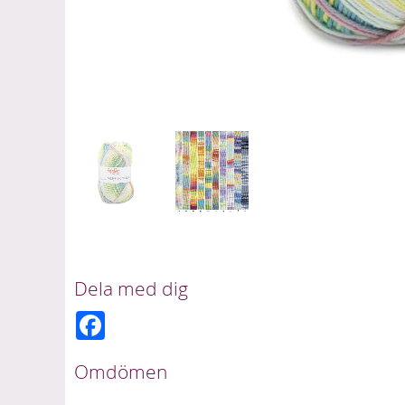
Dela med dig
F
a
c
e
Omdömen
b
o
o