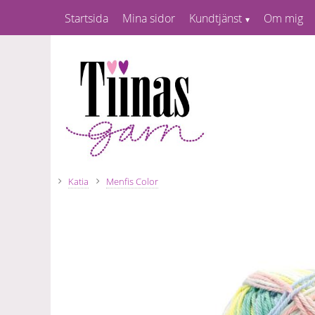
Startsida
Mina sidor
Kundtjänst
Om mig
Katia
Menfis Color