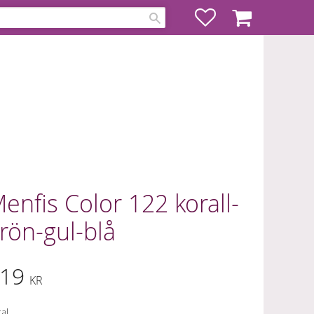
Favoriter
Kundvagn
enfis Color 122 korall-
rön-gul-blå
19
KR
al