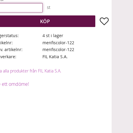
st
Lägg till i fa
KÖP
gerstatus
4 st i lager
tikelnr
menfiscolor-122
lv. artikelnr
menfiscolor-122
llverkare
FIL Katia S.A.
a alla produkter från FIL Katia S.A.
 ett omdöme!