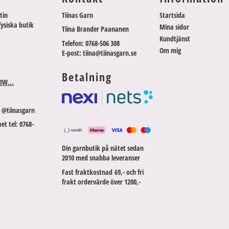
tin
Tiinas Garn
Startsida
fysiska butik
Mina sidor
Tiina Brander Paananen
Kundtjänst
Telefon: 0768-506 308
Om mig
E-post: tiina@tiinasgarn.se
Betalning
3W...
 @tiinasgarn
et tel: 0768-
Din garnbutik på nätet sedan
2010 med snabba leveranser
Fast fraktkostnad 69,- och fri
frakt ordervärde över 1200,-