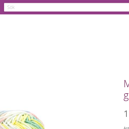
M
g
1
Ant