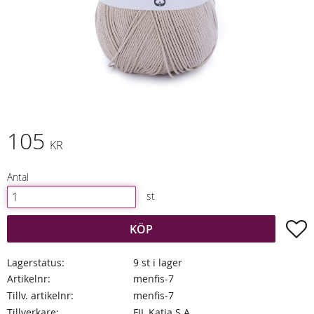
105
KR
Antal
st
L
KÖP
Lagerstatus
9 st i lager
Artikelnr
menfis-7
Tillv. artikelnr
menfis-7
Tillverkare
FIL Katia S.A.