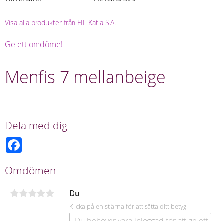
Visa alla produkter från FIL Katia S.A.
Ge ett omdöme!
Menfis 7 mellanbeige
Dela med dig
F
a
c
e
Omdömen
b
o
o
Du
k
Klicka på en stjärna för att sätta ditt betyg