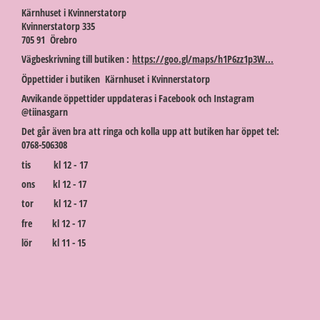
Kärnhuset i Kvinnerstatorp
Kvinnerstatorp 335
705 91 Örebro
Vägbeskrivning till butiken :
https://goo.gl/maps/h1P6zz1p3W...
Öppettider i butiken Kärnhuset i Kvinnerstatorp
Avvikande öppettider uppdateras i Facebook och Instagram
@tiinasgarn
Det går även bra att ringa och kolla upp att butiken har öppet tel:
0768-506308
tis kl 12 - 17
ons kl 12 - 17
tor kl 12 - 17
fre kl 12 - 17
lör kl 11 - 15