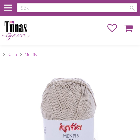
Favoriter
Kundva
Katia
Menfis