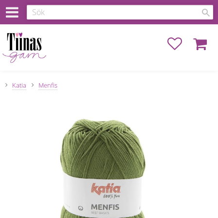
Favoriter
Kundva
Katia
Menfis