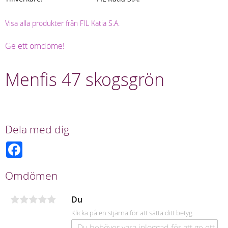
Visa alla produkter från FIL Katia S.A.
Ge ett omdöme!
Menfis 47 skogsgrön
Dela med dig
F
a
c
e
Omdömen
b
o
o
Du
k
Klicka på en stjärna för att sätta ditt betyg