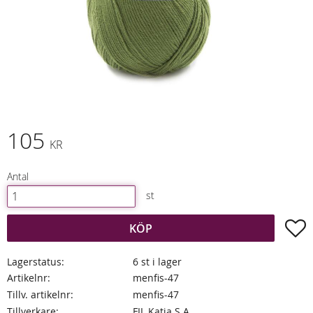
105
KR
Antal
st
L
KÖP
Lagerstatus
6 st i lager
Artikelnr
menfis-47
Tillv. artikelnr
menfis-47
Tillverkare
FIL Katia S.A.