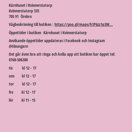
Kärnhuset i Kvinnerstatorp
Kvinnerstatorp 335
705 91 Örebro
Vägbeskrivning till butiken :
https://goo.gl/maps/h1P6zz1p3W...
Öppettider i butiken Kärnhuset i Kvinnerstatorp
Avvikande öppettider uppdateras i Facebook och Instagram
@tiinasgarn
Det går även bra att ringa och kolla upp att butiken har öppet tel:
0768-506308
tis kl 12 - 17
ons kl 12 - 17
tor kl 12 - 17
fre kl 12 - 17
lör kl 11 - 15