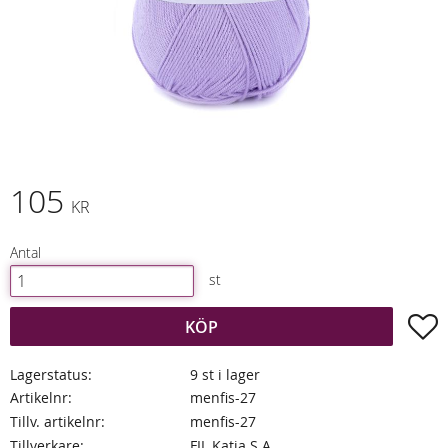
105
KR
Antal
st
L
KÖP
Lagerstatus
9 st i lager
Artikelnr
menfis-27
Tillv. artikelnr
menfis-27
Tillverkare
FIL Katia S.A.