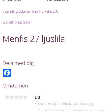
Visa alla produkter från FIL Katia S.A.
Ge ett omdöme!
Menfis 27 ljuslila
Dela med dig
F
a
c
e
Omdömen
b
o
o
Du
k
Klicka på en stjärna för att sätta ditt betyg