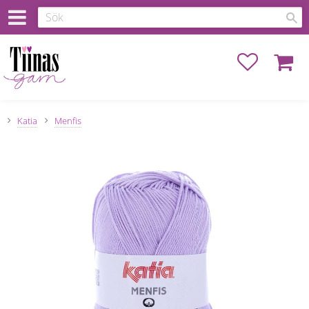
Favoriter
Kundva
Katia
Menfis