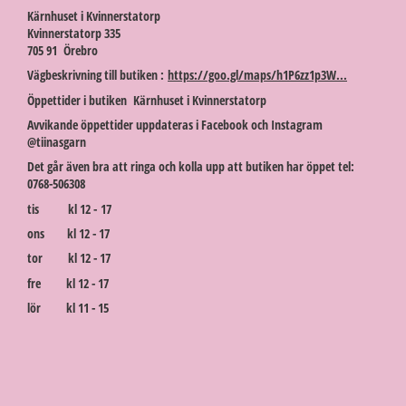
Kärnhuset i Kvinnerstatorp
Kvinnerstatorp 335
705 91 Örebro
Vägbeskrivning till butiken :
https://goo.gl/maps/h1P6zz1p3W...
Öppettider i butiken Kärnhuset i Kvinnerstatorp
Avvikande öppettider uppdateras i Facebook och Instagram
@tiinasgarn
Det går även bra att ringa och kolla upp att butiken har öppet tel:
0768-506308
tis kl 12 - 17
ons kl 12 - 17
tor kl 12 - 17
fre kl 12 - 17
lör kl 11 - 15