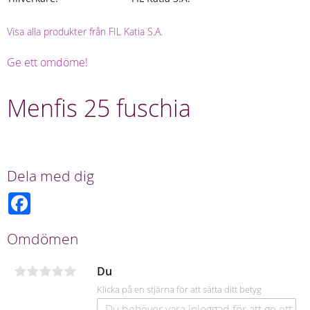
Visa alla produkter från FIL Katia S.A.
Ge ett omdöme!
Menfis 25 fuschia
Dela med dig
F
a
c
e
Omdömen
b
o
o
Du
k
Klicka på en stjärna för att sätta ditt betyg