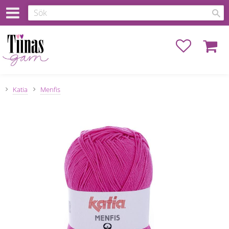
Favoriter
Kundva
Katia
Menfis