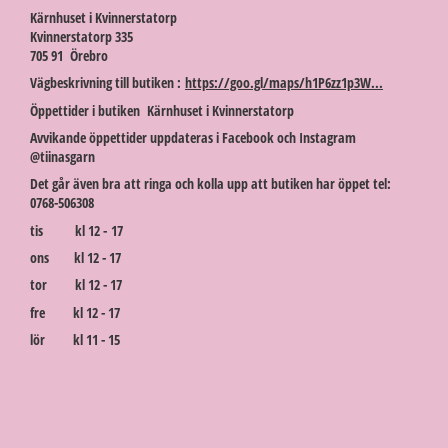
Kärnhuset i Kvinnerstatorp
Kvinnerstatorp 335
705 91 Örebro
Vägbeskrivning till butiken :
https://goo.gl/maps/h1P6zz1p3W...
Öppettider i butiken Kärnhuset i Kvinnerstatorp
Avvikande öppettider uppdateras i Facebook och Instagram
@tiinasgarn
Det går även bra att ringa och kolla upp att butiken har öppet tel:
0768-506308
tis kl 12 - 17
ons kl 12 - 17
tor kl 12 - 17
fre kl 12 - 17
lör kl 11 - 15