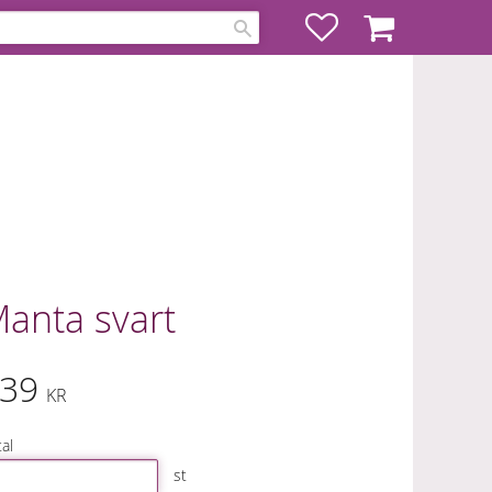
Favoriter
Kundvagn
anta svart
39
KR
al
st