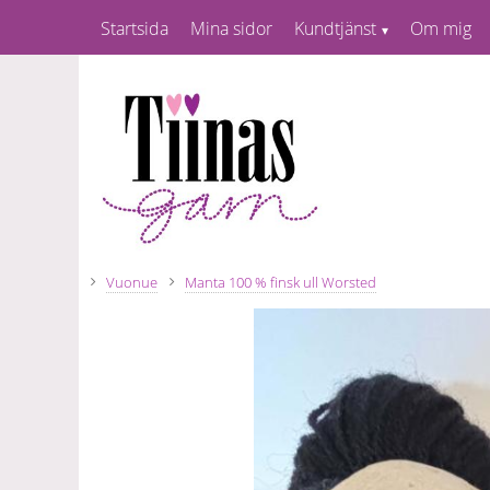
Startsida
Mina sidor
Kundtjänst
Om mig
Vuonue
Manta 100 % finsk ull Worsted