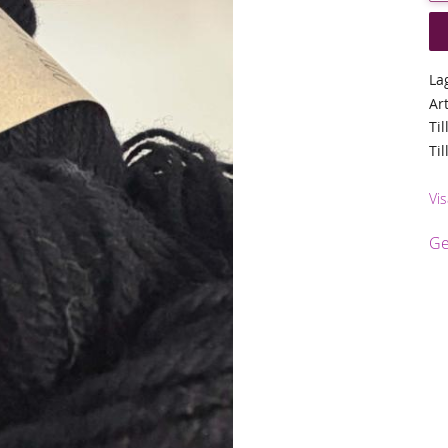
La
Ar
Til
Ti
Vi
Ge