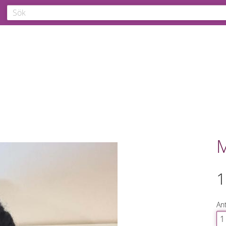
M
1
Ant