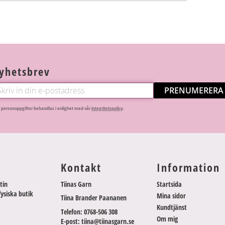
yhetsbrev
PRENUMERERA
 personuppgifter behandlas i enlighet med vår
integritetspolicy
.
Kontakt
Information
tin
Tiinas Garn
Startsida
fysiska butik
Mina sidor
Tiina Brander Paananen
Kundtjänst
Telefon: 0768-506 308
Om mig
E-post: tiina@tiinasgarn.se