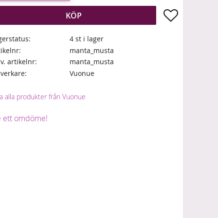
Lägg till i fa
KÖP
gerstatus
4 st i lager
tikelnr
manta_musta
lv. artikelnr
manta_musta
llverkare
Vuonue
sa alla produkter från Vuonue
 ett omdöme!