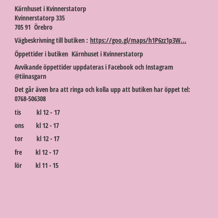
Kärnhuset i Kvinnerstatorp
Kvinnerstatorp 335
705 91 Örebro
Vägbeskrivning till butiken :
https://goo.gl/maps/h1P6zz1p3W...
Öppettider i butiken Kärnhuset i Kvinnerstatorp
Avvikande öppettider uppdateras i Facebook och Instagram
@tiinasgarn
Det går även bra att ringa och kolla upp att butiken har öppet tel:
0768-506308
tis kl 12 - 17
ons kl 12 - 17
tor kl 12 - 17
fre kl 12 - 17
lör kl 11 - 15