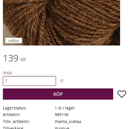
139
KR
Antal
st
L
KÖP
Lagerstatus
1 st i lager
Artikelnr
989136
Tillv. artikelnr
manta_suklaa
Tillverkare
Vuonue