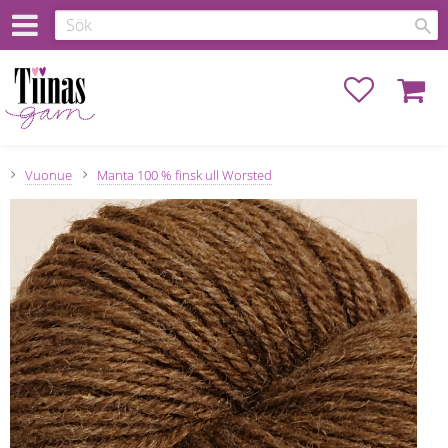
Favoriter
Kundva
Vuonue
Manta 100 % finsk ull Worsted