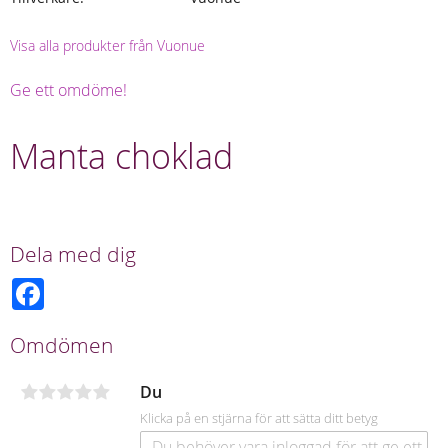
Visa alla produkter från Vuonue
Ge ett omdöme!
Manta choklad
Dela med dig
F
a
c
e
Omdömen
b
o
o
Du
k
Klicka på en stjärna för att sätta ditt betyg