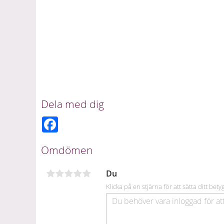
Dela med dig
F
a
c
e
Omdömen
b
o
o
Du
k
Klicka på en stjärna för att sätta ditt bety