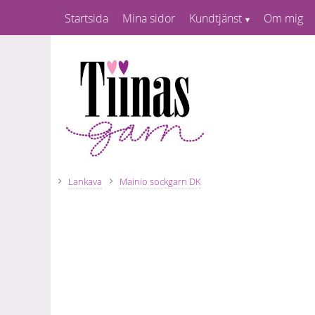
Startsida
Mina sidor
Kundtjänst
Om mig
Lankava
Mainio sockgarn DK