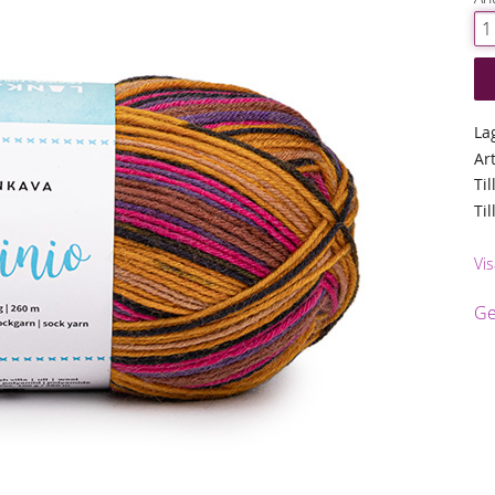
La
Ar
Til
Ti
Vi
Ge