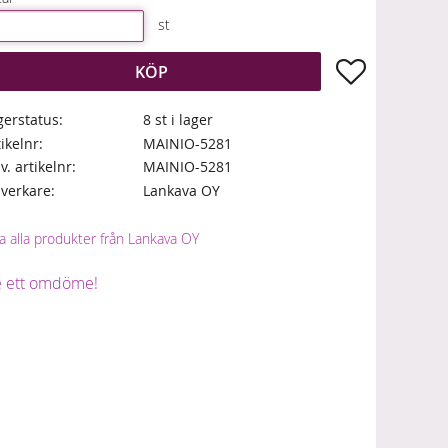
st
Lägg till i fa
KÖP
gerstatus
8 st i lager
tikelnr
MAINIO-5281
lv. artikelnr
MAINIO-5281
llverkare
Lankava OY
sa alla produkter från Lankava OY
 ett omdöme!