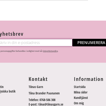
yhetsbrev
PRENUMERERA
 personuppgifter behandlas i enlighet med vår
integritetspolicy
.
Kontakt
Information
tin
Tiinas Garn
Startsida
fysiska butik
Mina sidor
Tiina Brander Paananen
Kundtjänst
Telefon: 0768-506 308
Om mig
E-post: tiina@tiinasgarn.se