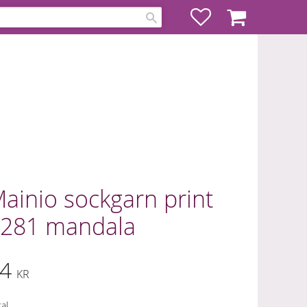
Favoriter
Kundvagn
ainio sockgarn print
281 mandala
4
KR
al