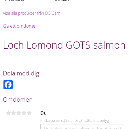
Visa alla produkter från BC Garn
Ge ett omdöme!
Loch Lomond GOTS salmon
Dela med dig
F
a
c
e
Omdömen
b
o
o
Du
k
Klicka på en stjärna för att sätta ditt betyg