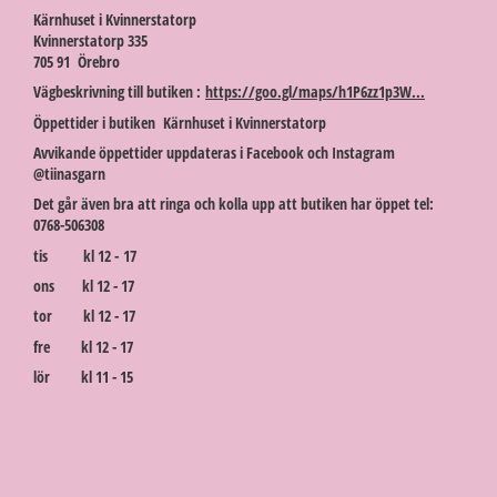
Kärnhuset i Kvinnerstatorp
Kvinnerstatorp 335
705 91 Örebro
Vägbeskrivning till butiken :
https://goo.gl/maps/h1P6zz1p3W...
Öppettider i butiken Kärnhuset i Kvinnerstatorp
Avvikande öppettider uppdateras i Facebook och Instagram
@tiinasgarn
Det går även bra att ringa och kolla upp att butiken har öppet tel:
0768-506308
tis kl 12 - 17
ons kl 12 - 17
tor kl 12 - 17
fre kl 12 - 17
lör kl 11 - 15