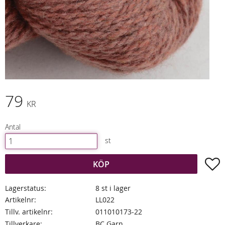
79
KR
Antal
st
L
KÖP
Lagerstatus
8 st i lager
Artikelnr
LL022
Tillv. artikelnr
011010173-22
Tillverkare
BC Garn