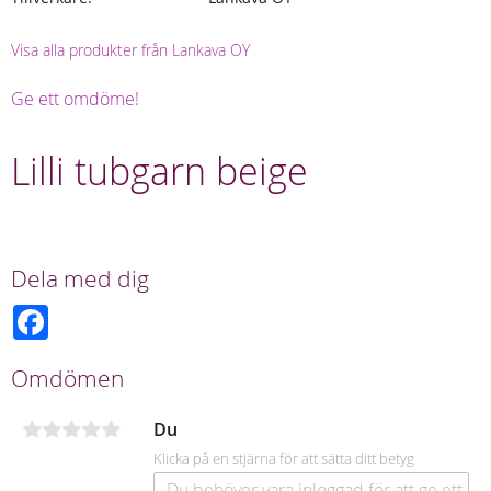
Visa alla produkter från Lankava OY
Ge ett omdöme!
Lilli tubgarn beige
Dela med dig
F
a
c
e
Omdömen
b
o
o
Du
k
Klicka på en stjärna för att sätta ditt betyg