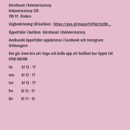
Kärnhuset i Kvinnerstatorp
Kvinnerstatorp 335
705 91 Örebro
Vägbeskrivning till butiken :
https://goo.gl/maps/h1P6zz1p3W...
Öppettider i butiken Kärnhuset i Kvinnerstatorp
Avvikande öppettider uppdateras i Facebook och Instagram
@tiinasgarn
Det går även bra att ringa och kolla upp att butiken har öppet tel:
0768-506308
tis kl 12 - 17
ons kl 12 - 17
tor kl 12 - 17
fre kl 12 - 17
lör kl 11 - 15