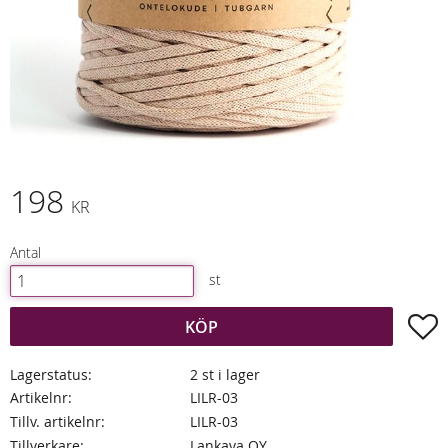
198
KR
Antal
st
L
KÖP
Lagerstatus
2 st i lager
Artikelnr
LILR-03
Tillv. artikelnr
LILR-03
Tillverkare
Lankava OY