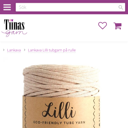
Favoriter
Kundva
Lankava
Lankava Lilli tubgarn på rulle