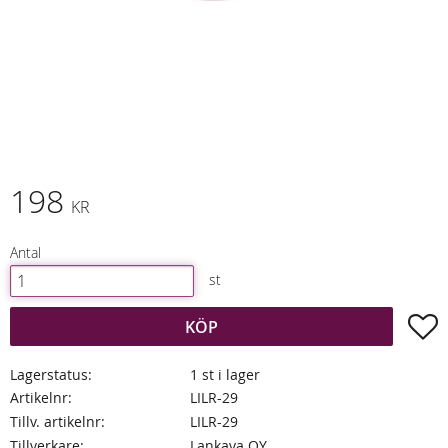
198
KR
Antal
st
L
KÖP
Lagerstatus
1 st i lager
Artikelnr
LILR-29
Tillv. artikelnr
LILR-29
Tillverkare
Lankava OY