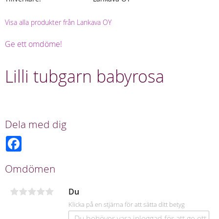
Visa alla produkter från Lankava OY
Ge ett omdöme!
Lilli tubgarn babyrosa
Dela med dig
F
a
c
e
Omdömen
b
o
o
Du
k
Klicka på en stjärna för att sätta ditt betyg