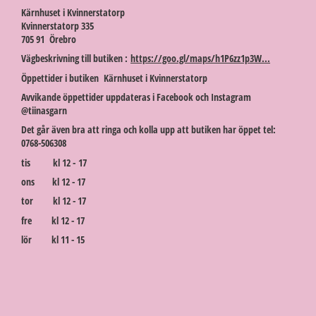
Kärnhuset i Kvinnerstatorp
Kvinnerstatorp 335
705 91 Örebro
Vägbeskrivning till butiken :
https://goo.gl/maps/h1P6zz1p3W...
Öppettider i butiken Kärnhuset i Kvinnerstatorp
Avvikande öppettider uppdateras i Facebook och Instagram
@tiinasgarn
Det går även bra att ringa och kolla upp att butiken har öppet tel:
0768-506308
tis kl 12 - 17
ons kl 12 - 17
tor kl 12 - 17
fre kl 12 - 17
lör kl 11 - 15