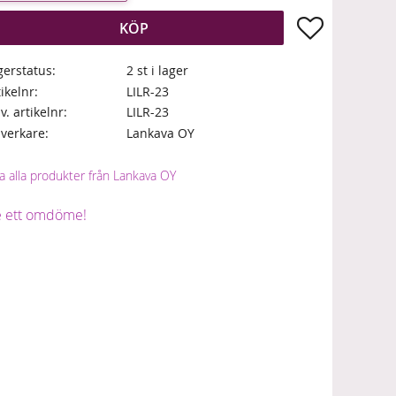
Lägg till i fa
KÖP
gerstatus
2 st i lager
tikelnr
LILR-23
lv. artikelnr
LILR-23
llverkare
Lankava OY
sa alla produkter från Lankava OY
 ett omdöme!