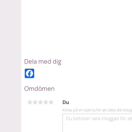
Dela med dig
F
a
c
e
Omdömen
b
o
o
Du
k
Klicka på en stjärna för att sätta ditt bety