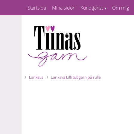
Startsida
Mina sidor
Kundtjänst
Om mig
Lankava
Lankava Lilli tubgarn på rulle