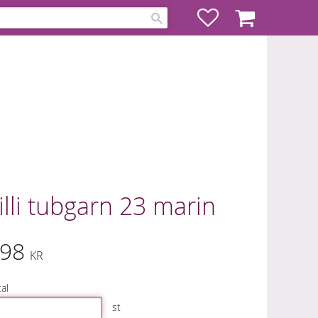
Favoriter
Kundvagn
illi tubgarn 23 marin
98
KR
al
st