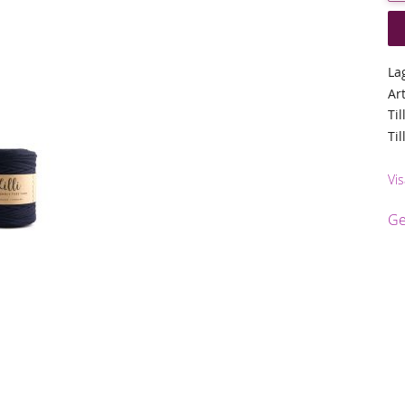
La
Ar
Til
Ti
Vi
Ge