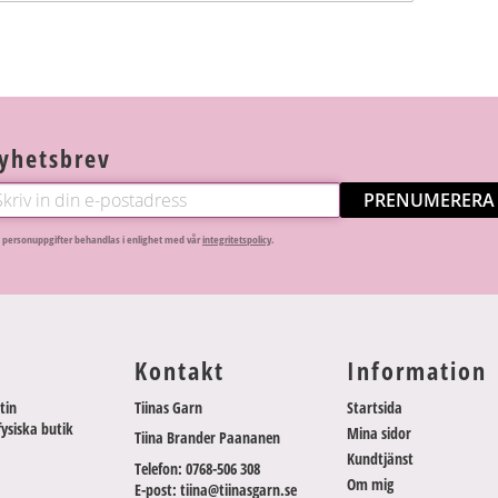
yhetsbrev
PRENUMERERA
 personuppgifter behandlas i enlighet med vår
integritetspolicy
.
Kontakt
Information
tin
Tiinas Garn
Startsida
fysiska butik
Mina sidor
Tiina Brander Paananen
Kundtjänst
Telefon: 0768-506 308
Om mig
E-post: tiina@tiinasgarn.se