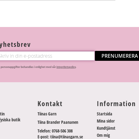
yhetsbrev
PRENUMERERA
 personuppgifter behandlas i enlighet med vår
integritetspolicy
.
Kontakt
Information
tin
Tiinas Garn
Startsida
fysiska butik
Mina sidor
Tiina Brander Paananen
Kundtjänst
Telefon: 0768-506 308
Om mig
E-post: tiina@tiinasgarn.se