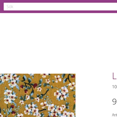
L
10
9
Ant