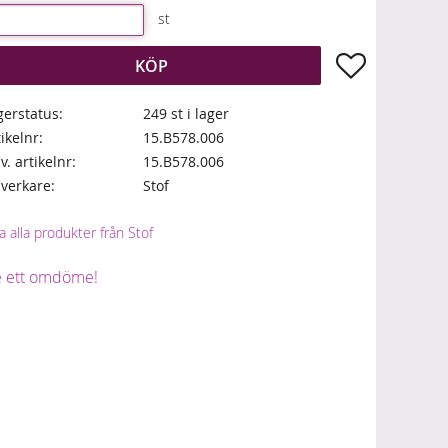
st
Lägg till i fa
KÖP
gerstatus
249 st i lager
tikelnr
15.B578.006
lv. artikelnr
15.B578.006
llverkare
Stof
a alla produkter från Stof
 ett omdöme!