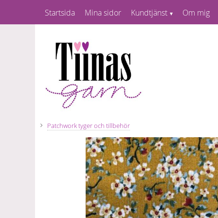
Startsida
Mina sidor
Kundtjänst
Om mig
Patchwork tyger och tillbehör