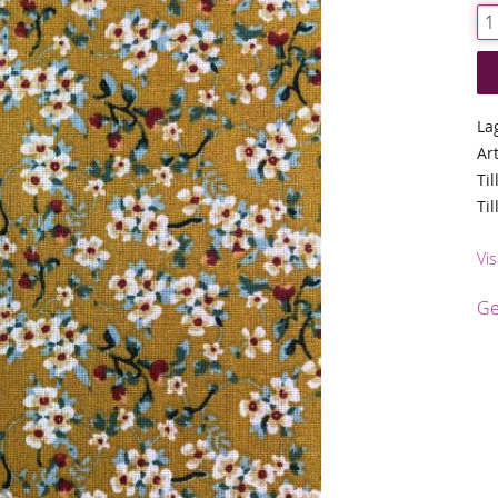
La
Ar
Til
Ti
Vis
Ge