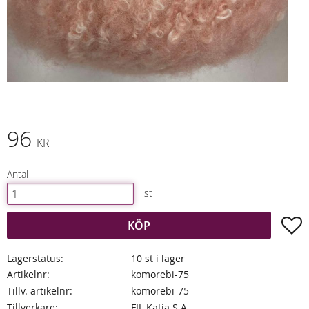
96
KR
Antal
st
L
KÖP
Lagerstatus
10 st i lager
Artikelnr
komorebi-75
Tillv. artikelnr
komorebi-75
Tillverkare
FIL Katia S.A.