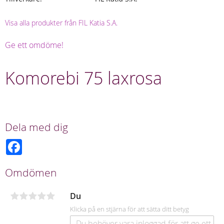
Visa alla produkter från FIL Katia S.A.
Ge ett omdöme!
Komorebi 75 laxrosa
Dela med dig
F
a
c
e
Omdömen
b
o
o
Du
k
Klicka på en stjärna för att sätta ditt betyg