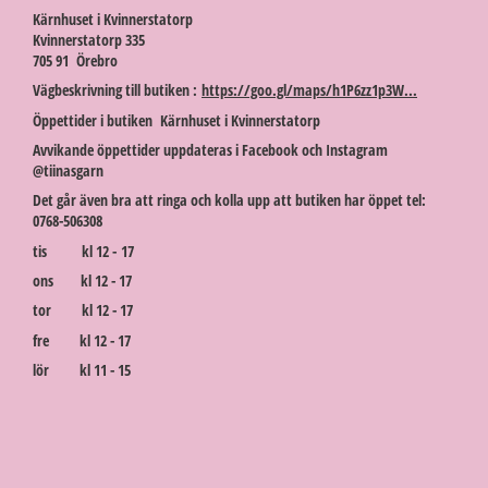
Kärnhuset i Kvinnerstatorp
Kvinnerstatorp 335
705 91 Örebro
Vägbeskrivning till butiken :
https://goo.gl/maps/h1P6zz1p3W...
Öppettider i butiken Kärnhuset i Kvinnerstatorp
Avvikande öppettider uppdateras i Facebook och Instagram
@tiinasgarn
Det går även bra att ringa och kolla upp att butiken har öppet tel:
0768-506308
tis kl 12 - 17
ons kl 12 - 17
tor kl 12 - 17
fre kl 12 - 17
lör kl 11 - 15