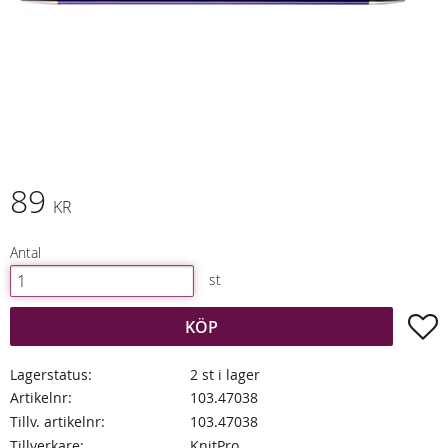
89
KR
Antal
st
L
KÖP
Lagerstatus
2 st i lager
Artikelnr
103.47038
Tillv. artikelnr
103.47038
Tillverkare
KnitPro