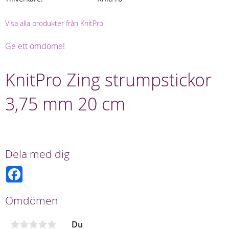
Visa alla produkter från KnitPro
Ge ett omdöme!
KnitPro Zing strumpstickor
3,75 mm 20 cm
Dela med dig
F
a
c
e
Omdömen
b
o
o
Du
k