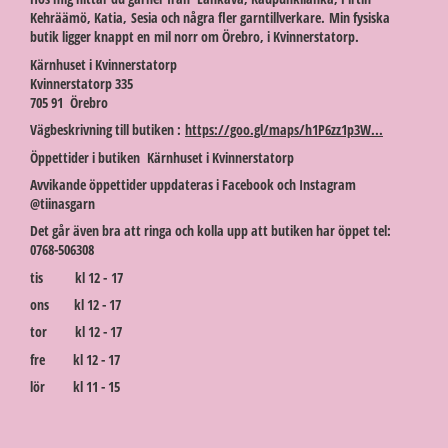
Kehräämö, Katia, Sesia och några fler garntillverkare. Min fysiska
butik ligger knappt en mil norr om Örebro, i Kvinnerstatorp.
Kärnhuset i Kvinnerstatorp
Kvinnerstatorp 335
705 91 Örebro
Vägbeskrivning till butiken :
https://goo.gl/maps/h1P6zz1p3W...
Öppettider i butiken Kärnhuset i Kvinnerstatorp
Avvikande öppettider uppdateras i Facebook och Instagram
@tiinasgarn
Det går även bra att ringa och kolla upp att butiken har öppet tel:
0768-506308
tis kl 12 - 17
ons kl 12 - 17
tor kl 12 - 17
fre kl 12 - 17
lör kl 11 - 15