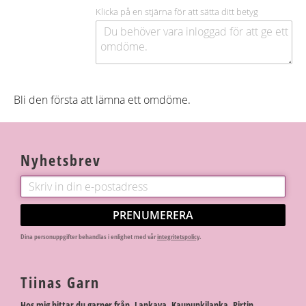
Klicka på en stjärna för att sätta ditt betyg
Bli den första att lämna ett omdöme.
Nyhetsbrev
PRENUMERERA
Dina personuppgifter behandlas i enlighet med vår
integritetspolicy
.
Tiinas Garn
Hos mig hittar du garner från Lankava, Kaupunkilanka, Pirtin