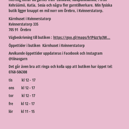
Kehräämö, Katia, Sesia och några fler garntillverkare. Min fysiska
butik ligger knappt en mil norr om Örebro, i Kvinnerstatorp.
Kärnhuset i Kvinnerstatorp
Kvinnerstatorp 335
705 91 Örebro
Vägbeskrivning till butiken :
https://goo.gl/maps/h1P6zz1p3W...
Öppettider i butiken Kärnhuset i Kvinnerstatorp
Avvikande öppettider uppdateras i Facebook och Instagram
@tiinasgarn
Det går även bra att ringa och kolla upp att butiken har öppet tel:
0768-506308
tis kl 12 - 17
ons kl 12 - 17
tor kl 12 - 17
fre kl 12 - 17
lör kl 11 - 15