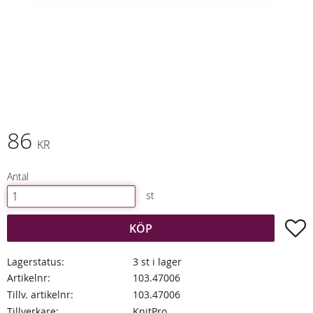
86
KR
Antal
st
L
KÖP
Lagerstatus
3 st i lager
Artikelnr
103.47006
Tillv. artikelnr
103.47006
Tillverkare
KnitPro