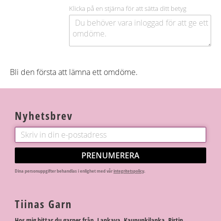
Klicka på en stjärna för att sätta ditt betyg
Bli den första att lämna ett omdöme.
Nyhetsbrev
PRENUMERERA
Dina personuppgifter behandlas i enlighet med vår
integritetspolicy
.
Tiinas Garn
Hos mig hittar du garner från Lankava, Kaupunkilanka, Pirtin