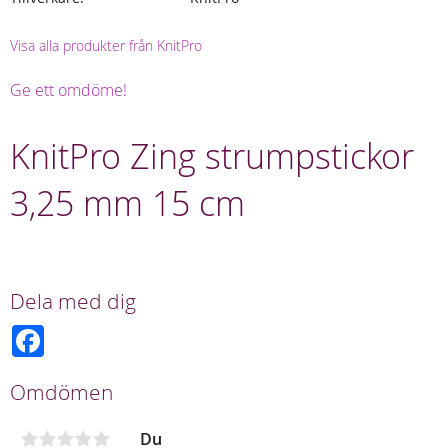
Visa alla produkter från KnitPro
Ge ett omdöme!
KnitPro Zing strumpstickor
3,25 mm 15 cm
Dela med dig
F
a
c
e
Omdömen
b
o
o
Du
k