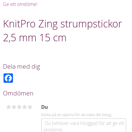
Ge ett omdöme!
KnitPro Zing strumpstickor
2,5 mm 15 cm
Dela med dig
F
a
c
e
Omdömen
b
o
o
Du
k
Klicka på en stjärna för att sätta ditt betyg