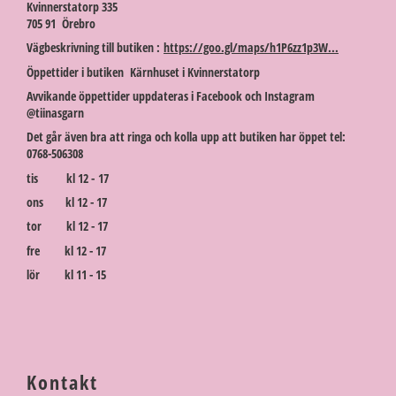
Kvinnerstatorp 335
705 91 Örebro
Vägbeskrivning till butiken :
https://goo.gl/maps/h1P6zz1p3W...
Öppettider i butiken Kärnhuset i Kvinnerstatorp
Avvikande öppettider uppdateras i Facebook och Instagram
@tiinasgarn
Det går även bra att ringa och kolla upp att butiken har öppet tel:
0768-506308
tis kl 12 - 17
ons kl 12 - 17
tor kl 12 - 17
fre kl 12 - 17
lör kl 11 - 15
Kontakt