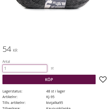
54
KR
Antal
st
L
KÖP
Lagerstatus
48 st i lager
Artikelnr
KJ-95
Tillv. artikelnr
kivijalka95
Tillverkare
Kaupunkilanka