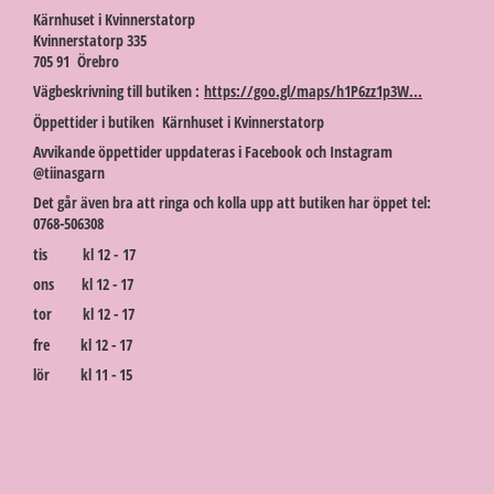
Kärnhuset i Kvinnerstatorp
Kvinnerstatorp 335
705 91 Örebro
Vägbeskrivning till butiken :
https://goo.gl/maps/h1P6zz1p3W...
Öppettider i butiken Kärnhuset i Kvinnerstatorp
Avvikande öppettider uppdateras i Facebook och Instagram
@tiinasgarn
Det går även bra att ringa och kolla upp att butiken har öppet tel:
0768-506308
tis kl 12 - 17
ons kl 12 - 17
tor kl 12 - 17
fre kl 12 - 17
lör kl 11 - 15