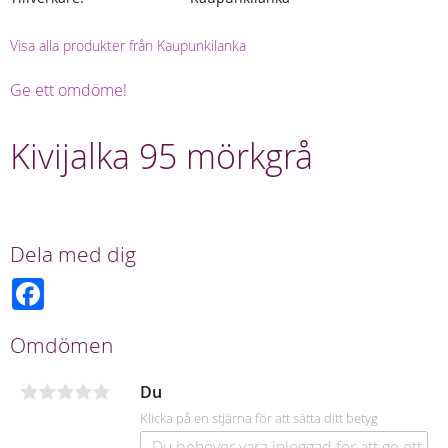
Visa alla produkter från Kaupunkilanka
Ge ett omdöme!
Kivijalka 95 mörkgrå
Dela med dig
F
a
c
e
Omdömen
b
o
o
Du
k
Klicka på en stjärna för att sätta ditt betyg