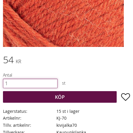
54
KR
Antal
st
L
KÖP
Lagerstatus
15 st i lager
Artikelnr
KJ-70
Tillv. artikelnr
kivijalka70
Tillverkare
Kaupunkilanka