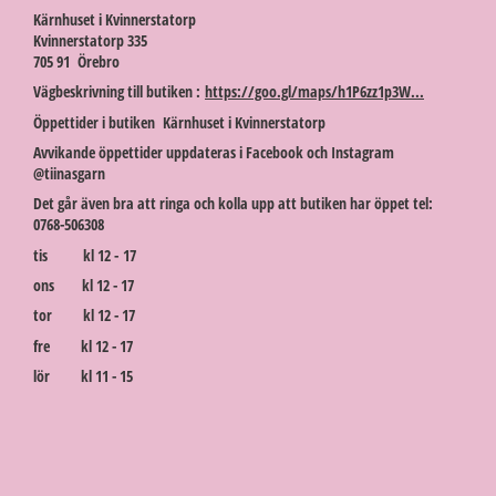
Kärnhuset i Kvinnerstatorp
Kvinnerstatorp 335
705 91 Örebro
Vägbeskrivning till butiken :
https://goo.gl/maps/h1P6zz1p3W...
Öppettider i butiken Kärnhuset i Kvinnerstatorp
Avvikande öppettider uppdateras i Facebook och Instagram
@tiinasgarn
Det går även bra att ringa och kolla upp att butiken har öppet tel:
0768-506308
tis kl 12 - 17
ons kl 12 - 17
tor kl 12 - 17
fre kl 12 - 17
lör kl 11 - 15