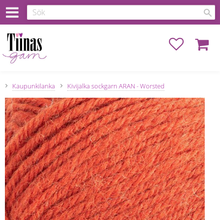
Favoriter
Kundva
Kaupunkilanka
Kivijalka sockgarn ARAN - Worsted