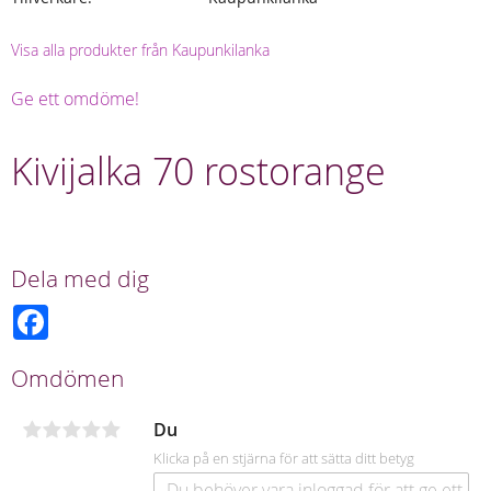
Visa alla produkter från Kaupunkilanka
Ge ett omdöme!
Kivijalka 70 rostorange
Dela med dig
F
a
c
e
Omdömen
b
o
o
Du
k
Klicka på en stjärna för att sätta ditt betyg