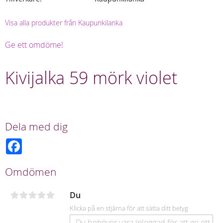
Visa alla produkter från Kaupunkilanka
Ge ett omdöme!
Kivijalka 59 mörk violet
Dela med dig
F
a
c
e
Omdömen
b
o
o
Du
k
Klicka på en stjärna för att sätta ditt betyg