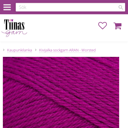
Favoriter
Kundva
Kaupunkilanka
Kivijalka sockgarn ARAN - Worsted