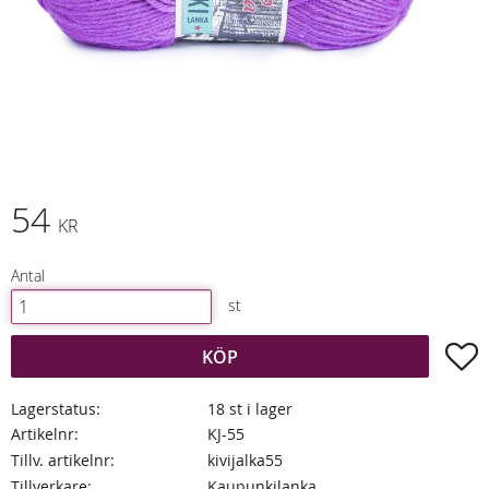
54
KR
Antal
st
L
KÖP
Lagerstatus
18 st i lager
Artikelnr
KJ-55
Tillv. artikelnr
kivijalka55
Tillverkare
Kaupunkilanka