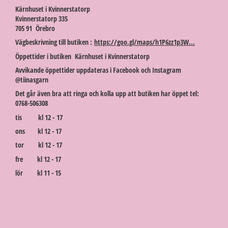
Kärnhuset i Kvinnerstatorp
Kvinnerstatorp 335
705 91 Örebro
Vägbeskrivning till butiken :
https://goo.gl/maps/h1P6zz1p3W...
Öppettider i butiken Kärnhuset i Kvinnerstatorp
Avvikande öppettider uppdateras i Facebook och Instagram
@tiinasgarn
Det går även bra att ringa och kolla upp att butiken har öppet tel:
0768-506308
tis kl 12 - 17
ons kl 12 - 17
tor kl 12 - 17
fre kl 12 - 17
lör kl 11 - 15