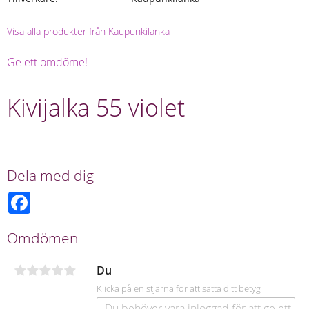
Visa alla produkter från Kaupunkilanka
Ge ett omdöme!
Kivijalka 55 violet
Dela med dig
F
a
c
e
Omdömen
b
o
o
Du
k
Klicka på en stjärna för att sätta ditt betyg