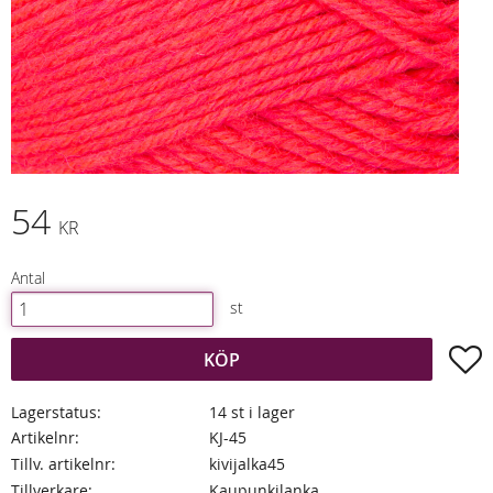
54
KR
Antal
st
L
KÖP
Lagerstatus
14 st i lager
Artikelnr
KJ-45
Tillv. artikelnr
kivijalka45
Tillverkare
Kaupunkilanka