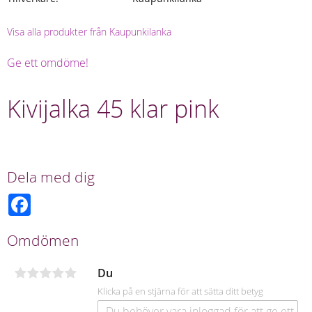
Visa alla produkter från Kaupunkilanka
Ge ett omdöme!
Kivijalka 45 klar pink
Dela med dig
F
a
c
e
Omdömen
b
o
o
Du
k
Klicka på en stjärna för att sätta ditt betyg