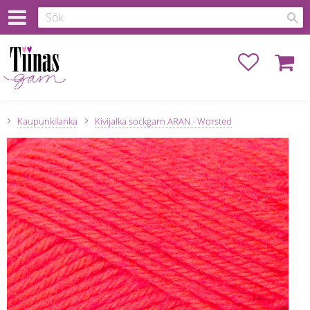
Favoriter
Kundva
Kaupunkilanka
Kivijalka sockgarn ARAN - Worsted