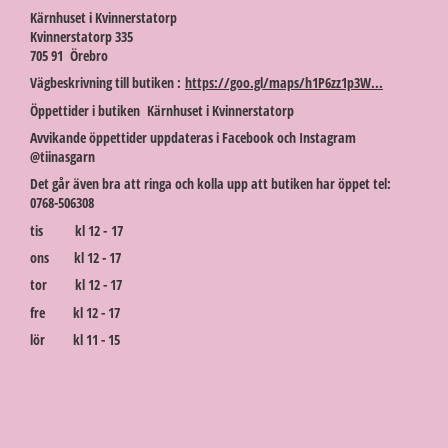
Kärnhuset i Kvinnerstatorp
Kvinnerstatorp 335
705 91 Örebro
Vägbeskrivning till butiken :
https://goo.gl/maps/h1P6zz1p3W...
Öppettider i butiken Kärnhuset i Kvinnerstatorp
Avvikande öppettider uppdateras i Facebook och Instagram
@tiinasgarn
Det går även bra att ringa och kolla upp att butiken har öppet tel:
0768-506308
tis kl 12 - 17
ons kl 12 - 17
tor kl 12 - 17
fre kl 12 - 17
lör kl 11 - 15